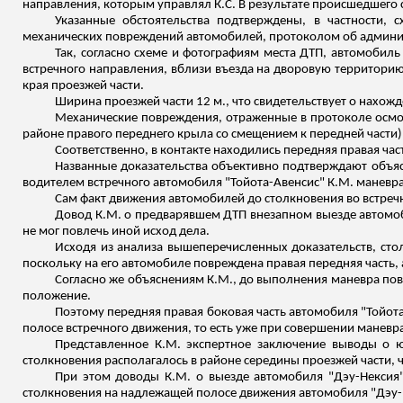
направления, которым управлял К.С. В результате происшедшег
Указанные обстоятельства подтверждены, в частности,
механических повреждений автомобилей, протоколом об админ
Так, согласно схеме и фотографиям места ДТП, автомобиль
встречного направления, вблизи въезда на дворовую территорию
края проезжей части.
Ширина проезжей части 12 м., что свидетельствует о нахож
Механические повреждения, отраженные в протоколе осмотр
районе правого переднего крыла со смещением к передней части),
Соответственно, в контакте
находились передняя правая час
Названные доказательства объективно подтверждают объяс
водителем встречного автомобиля "Тойота-Авенсис" К.М. маневр
Сам факт движения автомобилей до столкновения во встреч
Довод К.М. о предварявшем ДТП внезапном выезде автомо
не мог повлечь иной исход дела.
Исходя из анализа вышеперечисленных доказательств, сто
поскольку на его автомобиле повреждена правая передняя часть, 
Согласно же объяснениям К.М., до выполнения маневра пов
положение.
Поэтому передняя правая боковая часть автомобиля "Тойот
полосе встречного движения, то есть уже при совершении маневр
Представленное К.М. экспертное заключение выводы о юр
столкновения располагалось в районе середины проезжей части, ч
При этом доводы К.М. о выезде автомобиля "Дэу-
Нексия
столкновения на надлежащей полосе движения автомобиля "Дэу-