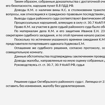
Таким образом, собранные доказательства с достаточной оч
его безопасности, нарушив пункт 8.8 ПДД РФ.
Доводы К.М. о наличии вины К.С. в столкновении трансп
вопросы, как относящиеся к гражданско-правовым последствиям 
Выводы судьи районного суда соответствуют фактическим об
Процессуальных нарушений, влекущих в силу ст. 30.7 КоАП 
Право К.М. на участие в деле судьей районного суда было о
По материалам дела К.М. и его защитник Иванов Е.Н. 23
секретарем судебного заседания, и по этой причине начало рассм
Поскольку по истечении указанного времени ожидания К.М. 
представителя потерпевшего адвоката Худякова Е.М.
Оглашение же судебного решения, согласно протоколу, ос
совещательную комнату.
Данные обстоятельства подтверждены заключением проведе
Доводы жалобы, направленные на иную оценку собранных до
Руководствуясь ст. ст. 30.7, 30.9 КоАП РФ, судья
Решение судьи Октябрьского районного суда г. Липецка от
оставить без изменения, жалобу без удовлетворения.