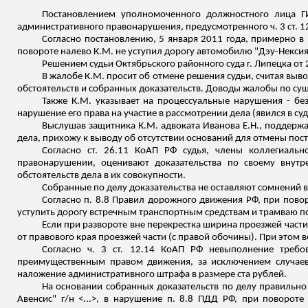
Постановлением уполномоченного должностного лица 
административного правонарушения, предусмотренного ч. 3 ст. 1
Согласно постановлению, 5 января 2011 года, примерно в 1
повороте налево К.М. не уступил дорогу автомобилю "Дэу-
Некси
Решением судьи Октябрьского районного суда г. Липецка от 
В жалобе К.М. просит об отмене решения судьи, считая выв
обстоятельств и собранных доказательств. Доводы жалобы по су
Также К.М. указывает на процессуальные нарушения - без
нарушение его права на участие в рассмотрении дела (явился в су
Выслушав защитника К.М. адвоката Иванова Е.Н., поддержа
дела, прихожу к выводу об отсутствии оснований для отмены пос
Согласно ст. 26.11 КоАП РФ судья, члены коллегиаль
правонарушении, оценивают доказательства по своему внут
обстоятельств дела в их совокупности.
Собранные по делу доказательства не оставляют сомнений 
Согласно п. 8.8 Правил дорожного движения РФ, при повор
уступить дорогу встречным транспортным средствам и трамваю п
Если при развороте вне перекрестка ширина проезжей части
от правового края проезжей части (с правой обочины). При этом
Согласно ч. 3 ст. 12.14 КоАП РФ невыполнение требо
преимущественным правом движения, за исключением случаев,
наложение административного штрафа в размере ста рублей.
На основании собранных доказательств по делу правильно 
Авенсис" г/н <...>, в нарушение п. 8.8 ПДД РФ, при поворот