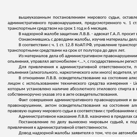
вышеуказанным постановлением мирового судьи, оставл
административного правонарушения, предусмотренного ч. 1 с
транспортным средством на срок 1 год и 6 месяцев.
В надзорной жалобе защитник Л.В.В. - адвокат Г.А.Л. прос
Ознакомившись с доводами жалобы, изучив материалы дел
В соответствии с ч. 1 ст. 12.8 КоАП РФ, управление транс
транспортными средствами на срок от полутора до двух лет.
Из материалов дела об административном правонарушении сл
опьянения, управлял автомобилем <...>, с государственным регис
Для привлечения к административной ответственности, п
опьянения (алкогольного, наркотического или иного) водителя,
В отношении Л.В.В. освидетельствование на состояние а
лицом с использованием технического средства измерения -
L
которым установлено наличие абсолютного этилового спирта в в
собственноручно указав это в акте
освидетельствования.
Факт совершения административного правонарушения и в
правонарушении, актом освидетельствования на состояние ал
правовую оценку мирового судьи в соответствии с требованиями с
Административное наказание Л.В.В. назначено в пределах санк
Постановление по делу вынесено мировым судьей, к подс
привлечения к административной ответственности.
Довод надзорной жалобы заявителя о том, что он автомоби