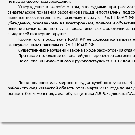
не нашел своего подтверждения.
Утверждение в жалобе о том, что судьями при рассмот
свидетельские показания работников ГИБДД и поставлены под со
является несостоятельным, поскольку в силу ст. 26.11 КоАП Р
убеждению, основанному
на всестороннем, полном и объективн
решении судьи районного суда показаниям всех свидетелей дан
свидетелей и отвергает другие.
Кроме того, поскольку в КоАП РФ не содержится запрета н
вышеуказанным правилам ст. 26.11 КоАП РФ.
Существенных нарушений закона в ходе рассмотрения судам
При таком положении оснований для пересмотра состоявших
На основании
изложенного
и руководствуясь ст. 30.17 КоАП 
Постановление
и.о
. мирового судьи судебного участка N
районного суда Рязанской области от 10 марта 2011 года по дел
оставить без изменения, а жалобу защитника Л.В.В. - адвоката Г.А.