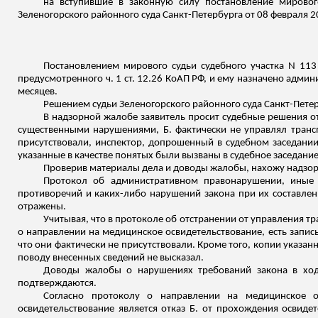
на вступившие в законную силу постановление мировог
Зеленогорского районного суда Санкт-Петербурга от 08 февраля 
Постановлением мирового судьи судебного участка N 113
предусмотренного ч. 1 ст. 12.26 КоАП РФ, и ему назначено адми
месяцев.
Решением судьи Зеленогорского районного суда Санкт-Петер
В надзорной жалобе заявитель просит судебные решения от
существенными нарушениями, Б. фактически не управлял транс
присутствовали, инспектор, допрошенный в судебном заседан
указанные в качестве понятых были вызваны в судебное
заседани
Проверив материалы дела и доводы жалобы, нахожу надзо
Протокол об административном правонарушении, иные 
противоречий и каких-либо нарушений закона при их составлен
отражены.
Учитывая, что в протоколе об отстранении от управления т
о направлении на медицинское освидетельствование, есть запись
что они фактически не присутствовали. Кроме того, копии указан
поводу внесенных сведений не высказал.
Доводы жалобы о нарушениях требований закона в ход
подтверждаются.
Согласно протоколу о направлении на медицинское о
освидетельствование является отказ Б. от прохождения освидет