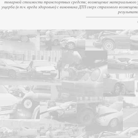
товарной стоимости транспортных средств; возмещение материального у
ущерба (в т.ч. вреда здоровью) с виновника ДТП сверх страхового возмещен
результато