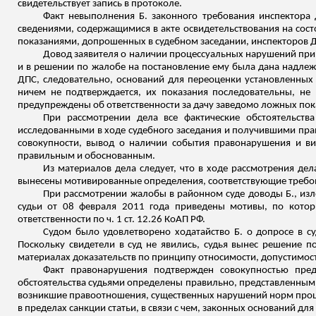
свидетельствует запись в протоколе.
Факт невыполнения Б. законного требования инспектора
сведениями, содержащимися в акте освидетельствования на сост
показаниями, допрошенных в судебном заседании, инспекторов 
Довод заявителя о наличии процессуальных нарушений при 
и в решении по жалобе на постановление ему была дана надле
ДПС, следовательно, оснований для переоценки установленных 
ничем не подтверждается, их показания последовательны, не
предупреждены об ответственности за дачу заведомо ложных показ
При рассмотрении дела все фактические обстоятельств
исследованными в ходе судебного заседания и получившими пра
совокупности, вывод о наличии события правонарушения и вин
правильным и обоснованным.
Из материалов дела следует, что в ходе рассмотрения дел
вынесены мотивированные определения, соответствующие требова
При рассмотрении жалобы в районном суде доводы Б., из
судьи от 08 февраля 2011 года приведены мотивы, по котор
ответственности по ч. 1 ст. 12.26 КоАП РФ.
Судом было удовлетворено ходатайство Б. о допросе в су
Поскольку свидетели в суд не явились, судья вынес решение п
материалах доказательств по принципу относимости, допустимост
Факт правонарушения подтвержден совокупностью пред
обстоятельства судьями определены правильно, представленным
возникшие правоотношения, существенных нарушений норм процес
в пределах санкции статьи, в связи с чем, законных оснований д