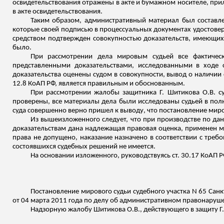
освидетельствования отражены в акте и бумажном носителе, прило
в акте освидетельствования.
Таким образом, административный материал был составле
которые своей подписью в процессуальных документах удостовер
средством подтвержден совокупностью доказательств, имеющихс
было.
При рассмотрении дела мировым судьей все фактическ
представленными доказательствами, исследованными в ходе 
доказательства оценены судом в совокупности, вывод о наличии
12.8 КоАП РФ, является правильным и обоснованным.
При рассмотрении жалобы защитника Г.
Шитикова
О.В. с
проверены, все материалы дела были исследованы судьей в полн
суда совершенно верно пришел к выводу, что постановление миро
Из вышеизложенного следует, что при производстве по д
доказательствам дана надлежащая правовая оценка, применен 
права не допущено, наказание назначено в соответствии с требо
состоявшихся судебных решений не имеется.
На основании
изложенного
, руководствуясь ст. 30.17 КоАП Р
Постановление мирового судьи судебного участка N 65 Санк
от 04 марта 2011 года по делу об административном правонарушен
Надзорную жалобу
Шитикова
О.В., действующего в защиту Г.