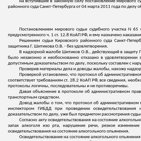
на вступившие в законную силу постановление мирового су
районного суда Санкт-Петербурга от 04 марта 2011 года по делу 
Постановлением мирового судьи судебного участка N 65 
предусмотренного ч. 1 ст. 12.8 КоАП РФ, и ему назначено наказа
Решением судьи Кировского районного суда Санкт-Петерб
защитника Г.
Шитикова
О.В. - без удовлетворения.
В надзорной жалобе Шитиков О.В., действующий в защиту Г
было незаконно и необоснованно отказано в удовлетворении 
допустимым доказательством по делу, поскольку составлен с нар
Проверив материалы дела и доводы жалобы, нахожу надз
Проверкой установлено, что протокол об административн
соответствует требованиям ст. 28.2 КоАП РФ, все сведения, нео
протоколы логичны, последовательны и не противоречивы.
Давая объяснение в протоколе об административном прав
транспортным средством.
Довод жалобы о том, что протокол об административном 
инспектором ГИБДД при проведении освидетельствования н
доказательством по делу, уже был предметом рассмотрения судьи
Согласно акту освидетельствования на состояние алкогольн
запах алкоголя изо рта, нарушение речи, резкое изменени
освидетельствования на состояние алкогольного опьянения.
Освидетельствование на состояние алкогольного опьянения