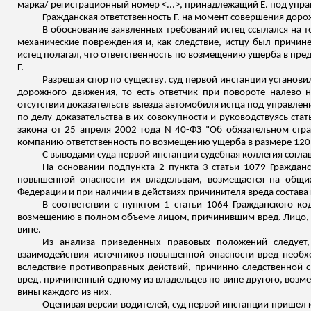
марка/ регистрационный номер <...>, принадлежащий Е. под упра
Гражданская ответственность Г. на момент совершения доро
В обоснование заявленных требований истец ссылался на 
механические повреждения и, как следствие, истцу был причин
истец полагал, что ответственность по возмещению ущерба в пре
Г.
Разрешая спор по существу, суд первой инстанции установ
дорожного движения, то есть ответчик при повороте налево н
отсутствии доказательств выезда автомобиля истца под управле
по делу доказательства в
их совокупности и руководствуясь ста
закона от 25 апреля 2002 года N 40-ФЗ "Об обязательном стр
компанию ответственность по возмещению ущерба в размере 120 000
С выводами суда первой инстанции судебная коллегия согла
На основании подпункта 2 пункта 3 статьи 1079 Граждан
повышенной опасности их владельцам, возмещается на общих 
Федерации и при наличии в действиях
причинителя
вреда состава
В соответствии с пунктом 1 статьи 1064 Гражданского к
возмещению в полном объеме лицом, причинившим вред. Лицо, пр
вине.
Из анализа приведенных правовых положений следует
взаимодействия источников повышенной опасности вред необх
вследствие противоправных действий, причинно-следственной с
вред, причиненный одному из владельцев по вине другого, возм
вины каждого из них.
Оценивая версии водителей, суд первой инстанции пришел к 