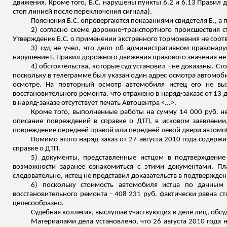
движения. Кроме того, Б.С. нарушены пункты 6.2 и 6.13 Правил
стоп линией после переключения сигнала).
Пояснения Б.С. опровергаются показаниями свидетеля Б., а п
2) согласно схеме дорожно-транспортного происшествия ст
Утверждение Б.С. о применении экстренного торможения не соотве
3) суд не учел, что дело об административном правонару
нарушение Г. Правил дорожного движения правового значения не
4) обстоятельства, которые суд установил - не доказаны. С
поскольку в телеграмме был указан один адрес осмотра автомоби
осмотре. На повторный осмотр автомобиля истец его не вы
восстановительного ремонта, что отражено в
наряд-заказе
от 13 
в
наряд-заказе
отсутствует печать Автоцентра <...>.
Кроме того, выполненные работы на сумму 14 000 руб. н
описание повреждений в справке о ДТП, в исковом заявлении
повреждение передней правой или передней левой двери автомо
Помимо этого наряд-заказ от 27 августа 2010 года содерж
справке о ДТП.
5) документы, представленные истцом в подтверждение
возможности заранее ознакомиться с этими документами. Пл
следовательно, истец не представил доказательств в подтвержде
6) поскольку стоимость автомобиля истца по данным
восстановительного ремонта - 408 231 руб. фактически равна 
целесообразно.
Судебная коллегия, выслушав участвующих в деле лиц, обс
Материалами дела установлено, что 26 августа 2010 года 