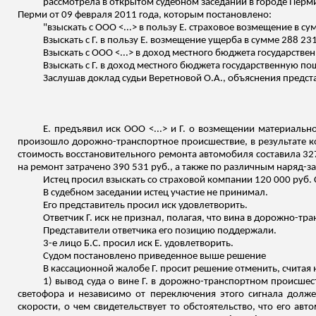
рассмотрела в открытом судебном заседании в городе Перми
Перми от 09 февраля 2011 года, которым постановлено:
"взыскать с ООО <...> в пользу Е. страховое возмещение в су
Взыскать с Г. в пользу Е. возмещение ущерба в сумме 288 23
Взыскать с ООО <...> в доход местного бюджета государстве
Взыскать с Г. в доход местного бюджета государственную по
Заслушав доклад судьи Веретновой О.А., объяснения представ
Е. предъявил иск ООО <...> и Г. о возмещении материальног
произошло дорожно-транспортное происшествие, в результате 
стоимость восстановительного ремонта автомобиля составила 327 
на
ремонт затрачено 390 531 руб., а также по различным
наряд-з
Истец просил взыскать со страховой компании 120 000 руб. 
В судебном заседании истец участие не принимал.
Его представитель просил иск удовлетворить.
Ответчик Г. иск не признал, полагая, что вина в дорожно-т
Представители ответчика его позицию поддержали.
3-е лицо Б.С. просил иск Е. удовлетворить.
Судом постановлено приведенное выше решение
В кассационной жалобе Г. просит решение отменить, счита
1) вывод суда о вине Г. в дорожно-транспортном происшест
светофора и независимо от переключения этого сигнала долж
скорости, о чем свидетельствует то обстоятельство, что его ав