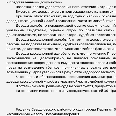
и представленными документами.
Возражая против удовлетворения иска, ответчик Г. отрица
Вместе с тем, доказательств в подтверждение отсутствия вин
При таких обстоятельствах, вывод суда о наличии основан
доводы кассационной жалобы в указанной части не могут быть п
Доводы жалобы о ненадлежащей оценке судом показаний с
указанным свидетелем, оценены судом по правилам статьи 
доказательствами, не согласиться с которой судебная коллегия ос
Доводы кассационной жалобы Г. о том, что доказательств 
расходы не подлежат взысканию, судебная коллегия отклоняет,
при этом доказательств того, что ремонт автомобиля фактически
Доводы кассационной жалобы о том, что, по мнению Г., в
экономически не целесообразно, не являются основанием д
восстановление поврежденного имущества является правом соб
права на возмещение убытков, причиненных в результате до
возмещению ущерба увеличился в результате недобросовестного 
Законность и обоснованность прекращения административ
доводы кассационной жалобы в указанной части судебной коллег
В остальной части решение суда не обжалуется, предметом и
На основании изложенного и руководствуясь статьей 361 Гр
Решение Свердловского районного суда города Перми от 0
кассационную жалобу - без удовлетворения.