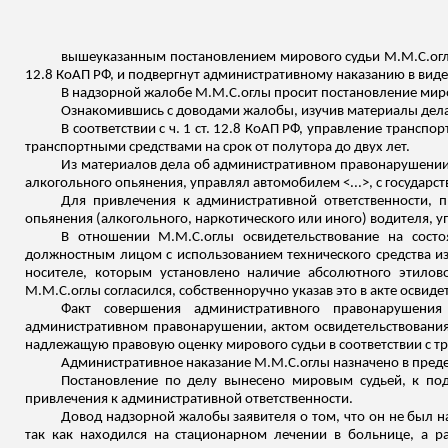
вышеуказанным постановлением мирового судьи
М.М.С.ог
12.8 КоАП РФ, и подвергнут административному наказанию в виде
В надзорной жалобе
М.М.С.оглы
просит постановление миро
Ознакомившись с доводами жалобы, изучив материалы дел
В соответствии с ч. 1 ст. 12.8 КоАП РФ, управление транс
транспортными средствами на срок от полутора до двух лет.
Из материалов дела об административном правонарушении с
алкогольного опьянения, управлял автомобилем <...>, с государс
Для привлечения к административной ответственности, п
опьянения (алкогольного, наркотического или иного) водителя,
В отношении
М.М.С.оглы
освидетельствование на сост
должностным лицом с использованием технического средства и
носителе, которым установлено наличие абсолютного этилово
М.М.С.оглы
согласился, собственноручно указав это
в акте освиде
Факт совершения административного правонарушени
административном правонарушении, актом освидетельствования 
надлежащую правовую оценку мирового судьи в соответствии с тр
Административное наказание
М.М.С.оглы
назначено в предел
Постановление по делу вынесено мировым судьей, к подс
привлечения к административной ответственности.
Довод надзорной жалобы заявителя о том, что он не был н
так как находился на стационарном лечении в больнице, а р