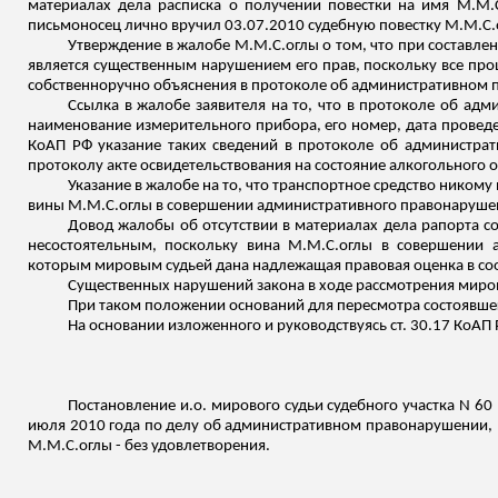
материалах дела расписка о получении повестки на имя
М.М.
письмоносец лично
вручил 03.07.2010 судебную повестку
М.М.С.
Утверждение в жалобе
М.М.С.оглы
о том, что при составле
является существенным нарушением его прав, поскольку все пр
собственноручно объяснения в протоколе об административном
Ссылка в жалобе заявителя на то, что в протоколе об ад
наименование измерительного прибора, его номер, дата проведе
КоАП РФ указание таких сведений в протоколе об администра
протоколу акте освидетельствования на состояние алкогольного 
Указание в жалобе на то, что транспортное средство никому
вины
М.М.С.оглы
в совершении административного правонарушения
Довод жалобы об отсутствии в материалах дела рапорта с
несостоятельным, поскольку вина
М.М.С.оглы
в совершении а
которым мировым судьей дана надлежащая правовая оценка в соот
Существенных нарушений закона в ходе рассмотрения миров
При таком положении оснований для
пересмотра
состоявшег
На основании
изложенного
и руководствуясь ст. 30.17 КоАП 
Постановление
и.о
. мирового судьи судебного участка N 60
июля 2010 года по делу об административном правонарушении, 
М.М.С.оглы
- без удовлетворения.