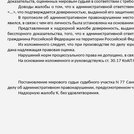
доказательств, оцененных мировым судьей в соответствии с требо
Доводы жалобы о том, что к административной ответственн
<...>, что подтверждается доверенностью, выданной его защитник
В протоколе об административном правонарушении местом 
явился, в
связи
с чем его личность была установлена на основани
Представленная к надзорной жалобе доверенность, выданна
бесспорного доказательства, того, что к административной отве
гражданина Российской Федерации на территории Российской Фе
Из изложенного следует, что при производстве по делу ю
дана надлежащая правовая оценка.
Нарушений норм процессуального права не допущено, в
свя
На основании
изложенного
и руководствуясь ст. 30.17 КоАП 
Постановление мирового судьи судебного участка N 77 Сан
делу об административном правонарушении, предусмотренном ч. 1 
Надзорную жалобу К. без удовлетворения.