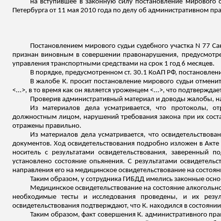
на вступившее в законную силу постановление мирового с
Петербурга от 11 мая 2010 года по делу об административном пр
Постановлением мирового судьи судебного участка N 77 С
признан виновным в совершении правонарушения, предусмотрен
управления транспортными средствами на срок 1 год 6 месяцев.
В порядке, предусмотренном ст. 30.1 КоАП РФ, постановлен
В жалобе К. просит постановление мирового судьи отменит
<...>, в то время как он является уроженцем <...>, что подтвержд
Проверив административный материал и доводы жалобы, 
Из материалов дела усматривается, что протоколы, 
должностным лицом, нарушений требования закона при их соста
отражены правильно.
Из материалов дела усматривается, что освидетельствов
документов. Ход освидетельствования подробно изложен в Акте 
носитель с результатами освидетельствования, заверенный п
установлено состояние опьянения. С результатами освидетельс
направления его на медицинское
освидетельствование
на состоян
Таким образом, у сотрудника ГИБДД имелись законные осно
Медицинское освидетельствование на состояние алкогольно
необходимые тесты и исследования проведены, и их резул
освидетельствования подтверждают, что К. находился в состоянии
Таким образом, факт совершения К. административного пра