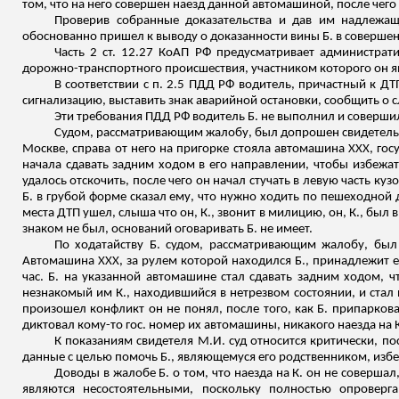
том, что на него совершен наезд данной автомашиной, после чего 
Проверив собранные доказательства и дав им надлежащ
обоснованно пришел к выводу о доказанности вины Б. в совершен
Часть 2 ст. 12.27 КоАП РФ предусматривает администрат
дорожно-транспортного происшествия, участником которого он я
В соответствии с п. 2.5 ПДД РФ водитель, причастный к ДТ
сигнализацию, выставить знак аварийной остановки, сообщить о
Эти требования ПДД РФ водитель Б. не выполнил и соверши
Судом, рассматривающим жалобу, был допрошен свидетель К.,
Москве, справа от него на пригорке стояла автомашина ХХХ, го
начала сдавать задним ходом в его направлении, чтобы избежат
удалось отскочить, после чего он начал стучать в левую часть куз
Б. в грубой форме сказал ему, что нужно ходить по пешеходной 
места ДТП ушел,
слыша
что он, К., звонит в милицию, он, К., был
знаком не был, оснований оговаривать Б. не имеет.
По ходатайству Б. судом, рассматривающим жалобу, был 
Автомашина ХХХ, за рулем которой находился Б., принадлежит ег
час. Б. на указанной автомашине стал сдавать задним ходом, 
незнакомый им К., находившийся в нетрезвом состоянии, и стал 
произошел конфликт он не понял
, после того, как Б. припарко
диктовал кому-то гос. номер их автомашины, никакого наезда на К
К показаниям свидетеля М.И. суд относится критически, по
данные с целью помочь Б., являющемуся его родственником, изб
Доводы в жалобе Б. о том, что наезда на К. он не соверша
являются несостоятельными, поскольку полностью опроверга