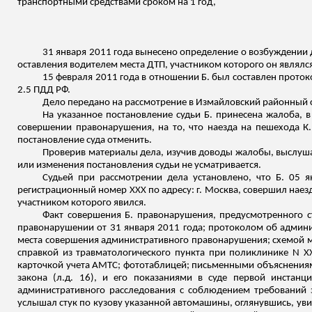
транспортными средствами сроком на 1 год,
31 января 2011 года вынесено определение о возбуждении
оставления водителем места ДТП, участником которого он являлс
15 февраля 2011 года в отношении Б. был составлен проток
2.5 ПДД РФ.
Дело передано на рассмотрение в Измайловский районный с
На указанное постановление судьи Б. принесена жалоба, в
совершении правонарушения, на то, что наезда на пешехода К.
постановление суда отменить.
Проверив материалы дела, изучив доводы жалобы, выслуша
или изменения постановления судьи не усматривается.
Судьей при рассмотрении дела установлено, что Б. 05 
регистрационный номер ХХХ по адресу: г. Москва, совершил наезд
участником которого явился.
Факт совершения Б. правонарушения, предусмотренного с
правонарушении от 31 января 2011 года; протоколом об админ
места совершения административного правонарушения; схемой м
справкой из травматологического пункта при поликлинике N Х
карточкой учета АМТС;
фототаблицей
;
письменными объяснениями
закона (
л.д
. 16), и его показаниями в суде первой инстанц
административного расследования с соблюдением требований 
услышал стук по кузову указанной автомашины, оглянувшись, ув