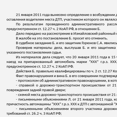
21 января 2011 года вынесено определение о возбуждении 
оставления водителем места ДТП, участником которого он являлс
По результатам проведенного административного расс
предусмотренном ст. 12.27 ч. 2 КоАП РФ, в отношении Б.
Дело передано на рассмотрение в Измайловский районный с
В жалобе на это постановление Б. просит его отменить.
В судебное заседание Б. и его защитник Горюнов С.А. явили
Проверив материалы дела, выслушав Б. и его защитника
указанного постановления судьи.
Из материалов дела следует, что 20 января 2011 года в 15
наезд на припаркованный автомобиль марки "ХХХ"
г.р.з
. ХХ
предусмотренное ст. 12.27 ч. 2 КоАП РФ.
Действия Б. правильно квалифицированы по ч. 2 ст. 12.27 К
Факт правонарушения и вина Б. в его совершении подтверж
- протоколом об административном правонарушении, в кот
- справкой о дорожно-транспортном происшествии от 21 
повреждения задней правой двери;
- схемой места дорожно-транспортного происшествия от 21 я
- письменными объяснениями Л. от 21 января 2011 года, к
причастность автомашины "ХХХ"
г.р.з
. ХХХ к ДТП с автомашиной "
- письменными объяснениями второго участника дорожно
требований ст. 26.2 ч. 3 КоАП РФ;