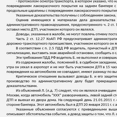
- протоколом осмотра транспорта, в котором указано, что 
повреждением лакокрасочного покрытия на заднем бампере с
продольные царапины с повреждением лакокрасочного покрытия.
Указанные доказательства получены с соблюдением закона, 
Оценив имеющиеся в материалах дела доказательства 
административного правонарушения, предусмотренного ч. 2 ст. 
оставил место ДТП, участником которого он являлся.
Доводы, указанные в жалобе, не могут повлечь отмену пост
Часть 2 ст. 12.27 КоАП РФ предусматривает администрат
дорожно-транспортного происшествия, участником которого он я
В соответствии с п. 2.5 ПДД РФ водитель, причастный к ДТ
сигнализацию, выставить знак аварийной остановки, сообщить о
Эти требования ПДД РФ водитель Б. не выполнил и соверши
Из содержания жалобы, пояснений Б. в судебном заседании, д
утра он уехал в аэропорт и не мог быть участником ДТП в 15 час
повреждения на автомобилях не совпадают, имеют разницу по
выс
Критическое отношение вызывают доводы Б. и его защитник
производство по административному делу будет прекращен
доказательствами.
Из объяснений Л. (
л.д
. 7) следует, что он являлся очевидцем
Москве, когда автомобиль "ХХХ" разворачиваясь, левой задней 
ДТП и выехал из двора дома. На следующий день 21.01.2011 г.
стороне бампера. Этот автомобиль был в ДТП 20 января 2011 г. с
Указанные объяснения согласуются с приведенными выше
описывают обстоятельства события, а довод защиты о том, что Л