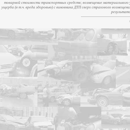
товарной стоимости транспортных средств; возмещение материального у
ущерба (в т.ч. вреда здоровью) с виновника ДТП сверх страхового возмещен
результато