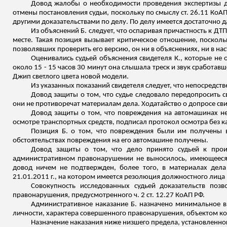
Довод жалобы о необходимости проведения экспертизы дл
отмены постановления судьи, поскольку по смыслу ст. 26.11 КоАП
другими доказательствами по делу. По делу имеется достаточно 
Из объяснений Б. следует, что оспаривая причастность к ДТП
месте. Такая позиция вызывает критическое отношение, посколь
позволявших проверить его версию, он ни в объяснениях, ни в на
Оценивались судьей объяснения свидетеля К., которые не о
около 15 - 15 часов 30 минут она слышала треск и звук сработа
Джип светлого цвета новой модели.
Из указанных показаний свидетеля следует, что непосредств
Довод защиты о том, что судье следовало передопросить с
они не противоречат материалам дела. Ходатайство о допросе сви
Довод защиты о том, что повреждения на автомашинах не 
осмотре транспортных средств, подписал протокол осмотра без 
Позиция Б. о том, что повреждения были им получены в 
обстоятельствах повреждения на его автомашине получены.
Довод защиты о том, что дело принято судьей к прои
административном правонарушении не выносилось, имеющееся 
довод ничем не подтвержден, более того, в материалах дел
21.01.2011 г., на котором имеется
резолюция должностного лица и
Совокупность исследованных судьей доказательств позв
правонарушения, предусмотренного ч. 2 ст. 12.27 КоАП РФ.
Административное наказание Б. назначено минимальное в со
личности, характера совершенного правонарушения, объектом ко
Назначение наказания ниже низшего предела, установленног