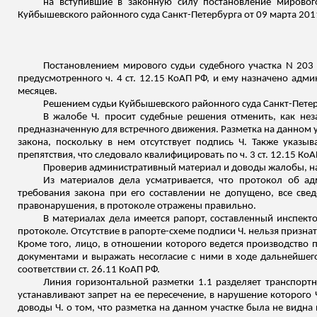
на вступившие в законную силу постановление мирового
Куйбышевского районного суда Санкт-Петербурга от 09 марта 201
Постановлением мирового судьи судебного участка N 203 
предусмотренного ч. 4 ст. 12.15 КоАП РФ, и ему назначено адм
месяцев.
Решением судьи Куйбышевского районного суда Санкт-Петерб
В жалобе Ч. просит судебные решения отменить, как нез
предназначенную для встречного движения. Разметка на данном уч
закона, поскольку в нем
отсутствует подпись Ч. Также указыв
препятствия, что следовало квалифицировать по ч. 3 ст. 12.15 КоА
Проверив административный материал и доводы жалобы, 
Из материалов дела усматривается, что протокол об 
требования закона при его составлении не допущено, все све
правонарушения, в протоколе отражены правильно.
В материалах дела имеется рапорт, составленный инспек
протоколе. Отсутствие в рапорте-схеме подписи Ч. нельзя призн
Кроме того, лицо, в отношении которого ведется производств
документами и выражать несогласие с ними в ходе дальнейшег
соответствии ст. 26.11 КоАП РФ.
Линия горизонтальной разметки 1.1 разделяет транспор
устанавливают запрет на ее пересечение, в нарушение которого
доводы Ч. о том, что разметка на данном участке была не видн