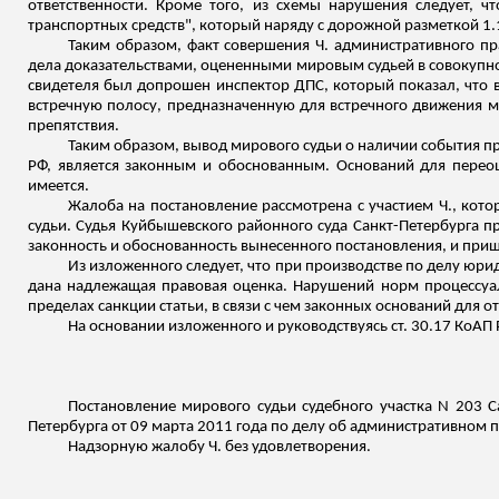
ответственности. Кроме того, из схемы нарушения следует, 
транспортных средств", который наряду с дорожной разметкой 1
Таким образом, факт совершения Ч. административного п
дела доказательствами, оцененными мировым судьей в совокупност
свидетеля был допрошен инспектор ДПС, который показал, что в
встречную полосу, предназначенную для встречного движения м
препятствия.
Таким образом, вывод мирового судьи о наличии события пр
РФ, является законным и обоснованным. Оснований для переоц
имеется.
Жалоба на постановление рассмотрена с участием Ч.,
кото
судьи. Судья Куйбышевского районного суда Санкт-Петербурга 
законность и обоснованность вынесенного постановления, и при
Из изложенного следует, что при производстве по делу юр
дана надлежащая правовая оценка.
Нарушений норм процессуаль
пределах санкции статьи, в
связи
с чем законных оснований для о
На основании
изложенного
и руководствуясь ст. 30.17 КоАП 
Постановление мирового судьи судебного участка N 203 С
Петербурга от 09 марта 2011 года по делу об административном п
Надзорную жалобу Ч. без удовлетворения.