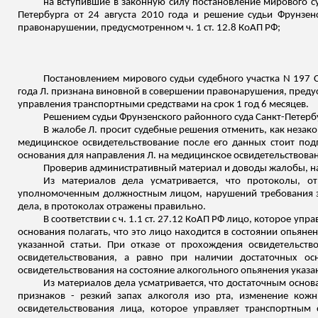
на вступившие в законную силу постановление мирового су
Петербурга от 24 августа 2010 года и решение судьи Фрунзен
правонарушении, предусмотренном ч. 1 ст. 12.8 КоАП РФ;
Постановлением мирового судьи судебного участка N 197 
года Л. признана виновной в совершении правонарушения, предусм
управления транспортными средствами на срок 1 год 6 месяцев.
Решением судьи Фрунзенского районного суда Санкт-Петербу
В жалобе Л. просит судебные решения отменить, как незак
медицинское освидетельствование после его данных стоит подп
основания для направления Л. на медицинское освидетельствова
Проверив административный материал и доводы жалобы, 
Из материалов дела усматривается, что протоколы, о
уполномоченным должностным лицом, нарушений требования за
дела, в протоколах отражены правильно.
В соответствии с ч. 1.1 ст. 27.12 КоАП РФ лицо, которое у
основания полагать, что это лицо находится в состоянии опьяне
указанной статьи. При отказе от прохождения освидетельств
освидетельствования, а равно при наличии достаточных ос
освидетельствования на состояние алкогольного опьянения указ
Из материалов дела усматривается, что достаточным основ
признаков - резкий запах алкоголя изо рта, изменение кожн
освидетельствования лица, которое управляет транспортным 