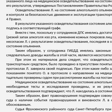
указанного лица на медицинское освидетельствование
на состоян
его результатов, утвержденных Постановлением Правительства Рос
Освидетельствование Л. на состояние алкогольного опьян
и
контроля за
безопасностью движения и эксплуатации транспортно
4 Правил.
В результате указанного освидетельствования состояние алко
подпись в соответствующей графе.
Вместе с тем, поскольку у сотрудников ДПС имелись достато
(резкий запах алкоголя изо рта, изменение кожных покровов лиц
несогласии Л. с результатами освидетельствования, последняя в
состояние опьянения.
Таким образом, у сотрудника ГИБДД имелись законные 
следовательно
доводы жалобы в этой части, являются несостоят
При этом из материалов дела следует, что освидетельст
транспортным средством, было проведено в присутствии понятых
протоколах Л. заверила своей подписью. При этом каких-либо з
показаниям понятого О. в протоколе о направлении на медици
тщательно проверены судом при рассмотрении жалобы на постан
Медицинское освидетельствование на состояние алкогольно
необходимые тесты и исследования проведены, и их резул
освидетельствования подтверждают, что Л. находилась в состоян
Таким образом, факт правонарушения подтвержден совоку
суда о наличии события правонарушения и виновности Л. в 
обоснованным.
Судья Фрунзенского районного суда Санкт-Петербурга пр