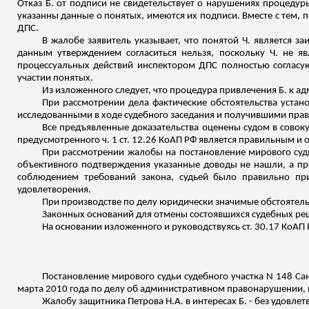
Отказ Б. от подписи не свидетельствует о нарушениях процедур
указанны
данные о понятых, имеются их подписи. Вместе с тем, 
ДПС.
В жалобе заявитель указывает, что понятой Ч. является 
данным утверждением согласиться нельзя, поскольку Ч. не яв
процессуальных действий инспектором ДПС полностью согласуют
участии понятых.
Из изложенного следует, что процедура привлечения Б. к а
При рассмотрении дела фактические обстоятельства уста
исследованными в ходе судебного заседания и получившими прав
Все предъявленные доказательства оценены судом в совок
предусмотренного ч. 1 ст. 12.26 КоАП РФ является правильным и
При рассмотрении жалобы на постановление мирового суд
объективного подтверждения указанные доводы не нашли, а пр
соблюдением требований закона, судьей было правильно при
удовлетворения.
При производстве по делу юридически значимые обстоятель
Законных оснований для отмены состоявшихся судебных ре
На основании
изложенного
и руководствуясь ст. 30.17 КоАП 
Постановление мирового судьи судебного участка N 148 Сан
марта 2010 года по делу об административном правонарушении, п
Жалобу защитника Петрова Н.А. в интересах Б. - без удовлет