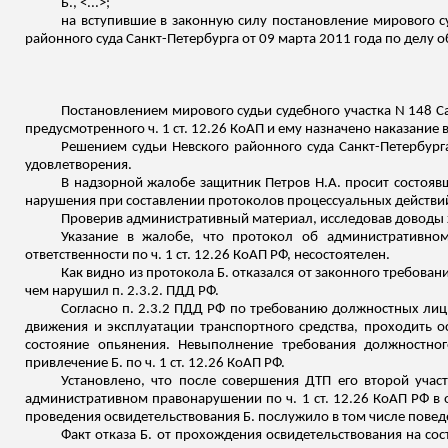
Б., <...>;
на вступившие в законную силу постановление мирового су
районного суда Санкт-Петербурга от 09 марта 2011 года по делу
Постановлением мирового судьи судебного участка N 148 С
предусмотренного ч. 1 ст. 12.26 КоАП и ему назначено наказание
Решением судьи Невского районного суда Санкт-Петербурга
удовлетворения.
В надзорной жалобе защитник Петров Н.А. просит состоявш
нарушения при составлении протоколов процессуальных действи
Проверив административный материал, исследовав доводы
Указание в жалобе, что протокол об административно
ответственности по ч. 1 ст. 12.26 КоАП РФ, несостоятелен.
Как видно из протокола Б. отказался от законного требова
чем нарушил п. 2.3.2. ПДД РФ.
Согласно п. 2.3.2 ПДД РФ по требованию должностных лиц
движения и эксплуатации транспортного средства, проходить о
состояние опьянения. Невыполнение требования должностно
привлечение Б. по ч. 1 ст. 12.26 КоАП РФ.
Установлено, что после совершения ДТП его второй учас
административном правонарушении по ч. 1 ст. 12.26 КоАП РФ 
проведения освидетельствования Б.
послужило
в том числе повед
Факт отказа Б. от прохождения освидетельствования на со