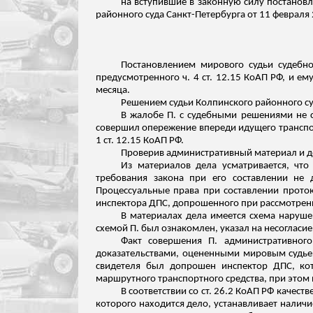
на вступившие в законную силу постановл
районного суда Санкт-Петербурга от 11 февраля
Постановлением мирового судьи судебно
предусмотренного ч. 4 ст. 12.15 КоАП РФ, и е
месяца.
Решением судьи
Колпинского
районного су
В жалобе П. с судебными решениями не
совершил опережение впереди идущего транспор
1 ст. 12.15 КоАП РФ.
Проверив административный материал и 
Из материалов дела усматривается, ч
требования закона при его составлении не
Процессуальные права при составлении прото
инспектора ДПС, допрошенного при рассмотрени
В материалах дела имеется схема наруше
схемой П. был ознакомлен, указал на несогласие 
Факт совершения П. административног
доказательствами, оцененными мировым судьей 
свидетеля был допрошен инспектор ДПС, кот
маршрутного транспортного средства, при этом 
В соответствии со ст. 26.2 КоАП РФ качес
которого находится дело, устанавливает налич