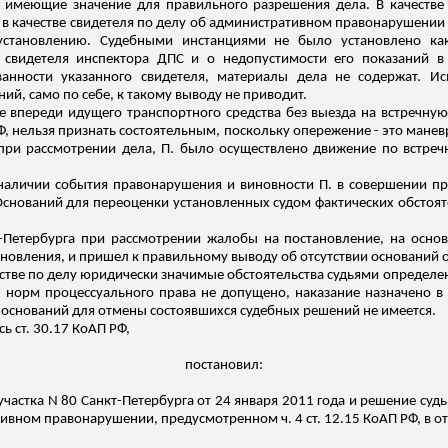
а, имеющие значение для правильного разрешения дела. В качестве
П РФ в качестве свидетеля по делу об административном правонарушени
установлению. Судебными инстанциями не было установлено как
 свидетеля инспектора ДПС и о недопустимости его показаний в к
ванности указанного свидетеля, материалы дела не содержат. 
й, само по себе, к такому выводу не приводит.
 впереди идущего транспортного средства без выезда на встречную п
Ф, нельзя признать состоятельным, поскольку опережение - это манев
 при рассмотрении дела, П. было
осуществлено движение по встреч
наличии события правонарушения и виновности П. в совершении пра
снований для переоценки установленных судом фактических обстояте
-Петербурга при рассмотрении жалобы на постановление, на осн
ановления, и пришел к правильному выводу об отсутствии оснований 
дстве по делу юридически значимые обстоятельства судьями определ
норм процессуального права не допущено, наказание назначено в с
 оснований для отмены состоявшихся судебных решений не имеется.
ь ст. 30.17 КоАП РФ,
постановил:
частка N 80 Санкт-Петербурга от 24 января 2011 года и решение суд
тивном правонарушении, предусмотренном ч. 4 ст. 12.15 КоАП РФ, в о