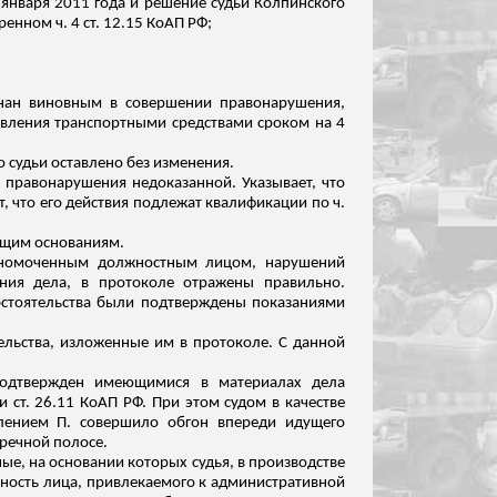
 января 2011 года и решение судьи
Колпинского
нном ч. 4 ст. 12.15 КоАП РФ;
нан
виновным в совершении правонарушения,
равления транспортными средствами сроком на 4
 судьи оставлено без изменения.
 правонарушения недоказанной. Указывает, что
т, что его действия подлежат квалификации по ч.
ющим основаниям.
олномоченным должностным лицом, нарушений
ния дела, в протоколе отражены правильно.
бстоятельства были подтверждены показаниями
ельства, изложенные им в протоколе. С данной
 подтвержден имеющимися в материалах дела
 ст. 26.11 КоАП РФ. При этом судом в качестве
влением П. совершило обгон впереди идущего
тречной полосе.
ные, на основании которых судья, в производстве
вность лица, привлекаемого к административной