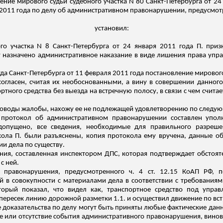
ение мирового судьи судебного участка N 80 Санкт-Петербурга от 24
 2011 года по делу об административном правонарушении, предусмотре
установил:
го участка N 8 Санкт-Петербурга от 24 января 2011 года П.
приз
му назначено административное наказание в виде лишения права уп
да Санкт-Петербурга от 11 февраля 2011 года постановление мирового
согласен
, считая их необоснованными, а вину в совершении данного
тного средства без выезда на встречную полосу, в
связи
с чем считае
доводы жалобы, нахожу
ее
не подлежащей удовлетворению по следу
то протокол об административном правонарушении составлен уп
 допущено, все сведения, необходимые для правильного разреше
кола П. были разъяснены, копия протокола ему вручена, данные о
и дела по существу.
ния, составленная инспектором ДПС, которая подтверждает обстоят
с ней.
о правонарушения, предусмотренного ч. 4 ст. 12.15 КоАП РФ,
в совокупности с материалами дела в соответствии с требованиями
орый показал, что видел как, транспортное средство под упра
пересек линию дорожной разметки 1.1. и осуществил движение по вс
тве доказательства по делу могут быть приняты любые фактические дан
ие или отсутствие события административного правонарушения, вино