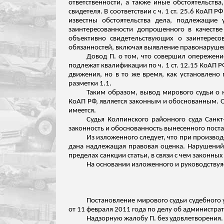
ответственности, а также иные обстоятельств
свидетеля. В соответствии с ч. 1 ст. 25.6 КоА
известны обстоятельства дела, подлежащие 
заинтересованности допрошенного в качестве
объективно свидетельствующих о заинтересо
обязанностей, включая выявление правонарушени
Довод П. о том, что совершил опережение
подлежат квалификации по ч. 1 ст. 12.15 КоАП Р
движения, но в то же время, как установлено
разметки 1.1.
Таким образом, вывод мирового судьи о 
КоАП РФ, является законным и обоснованным. О
имеется.
Судья
Колпинского
районного суда Санкт
законность и обоснованность вынесенного пост
Из изложенного следует, что при произво
дана надлежащая правовая оценка.
Нарушений 
пределах санкции статьи, в
связи
с чем законных
На основании
изложенного
и руководствуяс
Постановление мирового судьи судебного у
от 11 февраля 2011 года по делу об администра
Надзорную жалобу П. без удовлетворения.