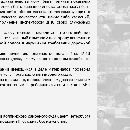
 доказательства могут быть приняты показания
и может быть вызвано лицо, которому могут быть
их-либо обстоятельств, свидетельствующих о
ачестве доказательств. Каких-либо сведений,
Исполнение инспектором ДПС своих служебных
олосу, в связи с чем считает, что его действия
р, не связанный с выездом на сторону встречного
ной полосе в нарушение требований дорожной
вонарушения, предусмотренного ч. 4 ст. 12.15
льств дела, к чему сводятся доводы жалобы, не
овании имеющихся в деле материалов проверил
отмены постановления мирового судьи.
ены правильно, представленным доказательствам
оответствии с требованиями ст. 4.1 КоАП РФ в
ьи
Колпинского
районного суда Санкт-Петербурга
тношении П. оставить без изменения.