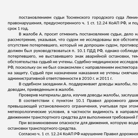
постановлением судьи
Тосненского
городского суда Ленин
правонарушения, предусмотренного ч. 1 ст. 12.24 КоАП РФ, и п
срок 1 год.
В жалобе А. просит отменить постановление судьи, дело н
рассмотрение, указывая, что судом не исследованы все обстоят
отсутствие потерпевшего, который не допрошен судом, противор
должен был руководствоваться п. 10.1 ПДД РФ, однако соблюде
потерпевшего, не выставившего знак аварийной остановки, 
обстоятельства судьей не учтены. Судебно-медицинское исследо
РФ, поскольку он не был ознакомлен с направлением инспекто
на защиту. Судьей при назначении наказания не учтены смягчаю
административной ответственности в 2010 г. и 2011 г.
В судебном заседании А. поддерживает доводы жалобы, по 
доводам, приведенным в жалобе.
Проверив материалы дела, изучив доводы жалобы, заслушав
В соответствии с пунктом 10.1 Правил дорожного движ
превышающей установленного ограничения, учитывая при этом 
метеорологические условия, в частности видимость в направ
движением транспортного средства для выполнения требований 
При возникновении опасности для движения, которую води
остановки транспортного средства.
Согласно ч. 1 ст. 12.24 КоАП РФ нарушение Правил дорожно