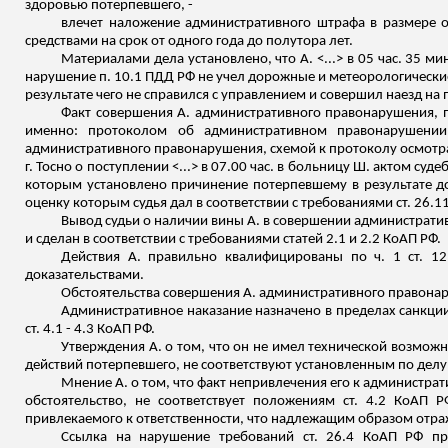
здоровью потерпевшего, -
влечет наложение административного штрафа в размере 
средствами на срок от одного года до полутора лет.
Материалами дела установлено, что А. <...> в 05 час. 35 ми
нарушение п. 10.1 ПДД РФ не учел дорожные и метеорологические
результате чего не справился с управлением и совершил наезд н
Факт совершения А. административного правонарушения, п
именно: протоколом об административном правонарушении
административного правонарушения, схемой к протоколу осмотр
г. Тосно о поступлении <...> в 07.00 час
.
в
больницу Ш. актом судеб
которым установлено причинение потерпевшему в результате д
оценку которым судья дал в соответствии с требованиями ст. 26.1
Вывод судьи о наличии вины А. в совершении административ
и сделан в соответствии с требованиями статей 2.1 и 2.2 КоАП РФ.
Действия А. правильно квалифицированы по ч. 1 ст. 12
доказательствами.
Обстоятельства совершения А. административного правонару
Административное наказание назначено в пределах санкции ч
ст. 4.1 - 4.3 КоАП РФ.
Утверждения А. о том, что он не имел технической возмож
действий потерпевшего, не соответствуют установленным по делу
Мнение А. о том, что факт
непривлечения
его к администрат
обстоятельство, не соответствует положениям ст. 4.2 КоАП Р
привлекаемого к ответственности, что надлежащим образом отр
Ссылка на нарушение требований ст. 26.4 КоАП РФ при 