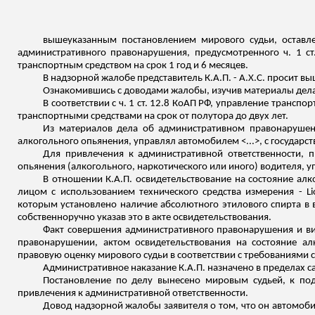
вышеуказанным постановлением мирового судьи, оставл
административного правонарушения, предусмотренного ч. 1 с
транспортным средством на срок 1 год и 6 месяцев.
В надзорной жалобе представитель К.А.П. - А.Х.С. просит 
Ознакомившись с доводами жалобы, изучив материалы дел
В соответствии с ч. 1 ст. 12.8 КоАП РФ, управление транс
транспортными средствами на срок от полутора до двух лет.
Из материалов дела об административном правонарушени
алкогольного опьянения, управлял автомобилем <...>, с государс
Для привлечения к административной ответственности, п
опьянения (алкогольного, наркотического или иного) водителя,
В отношении К.А.П. освидетельствование на состояние а
лицом с использованием технического средства измерения -
L
которым установлено наличие абсолютного этилового спирта в в
собственноручно указав это в акте
освидетельствования.
Факт совершения административного правонарушения и в
правонарушении, актом освидетельствования на состояние ал
правовую оценку мирового судьи в соответствии с требованиями с
Административное наказание К.А.П. назначено в пределах сан
Постановление по делу вынесено мировым судьей, к подс
привлечения к административной ответственности.
Довод надзорной жалобы заявителя о том, что он автомоби