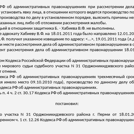
кса РФ об административных правонарушениях при рассмотрении де
становить явку лица, в отношении которого ведется производство по
 производства по делу в установленном порядке, выяснить причины не
казанных лиц либо об отложении рассмотрения жалобы.
ьей в отношении защитника Б. -
Хабиева
В.Ф. не выполнены.
е адвокату
Хабиеву
В.Ф. на 18.01.2011 года было направлено 12.01.2
.Ф. получил указанное извещение по адресу: <...>, 19.01.2011 года (
л.
 и месте рассмотрения дела об административном правонарушении в о
мент рассмотрения дела об административном правонарушении 18.0
 Кодекса Российской Федерации об административных правонарушен
е мирового судьи судебного участка N 31 Орджоникидзевского райо
 отмене.
одекса РФ об административных правонарушениях трехмесячный сро
ия имело место 09.10.2010 года), производство по данному делу
5 Кодекса РФ об административных правонарушениях.
 п. 4 ч. 2 ст. 30.17 Кодекса РФ об административных правонарушения
постановил:
го участка N 31 Орджоникидзевского района г. Перми от 18.01.2
нном ч. 1 ст. 12.26 Кодекса РФ об административных правонарушения