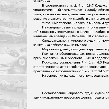
защитника.
В соответствии с п. 2. 4 ст. 29.7 Коде
уполномоченный рассматривать жалобу, обязан у
лица, а также выяснить, извещены ли участники
решение о рассмотрении жалобы в отсутствие у
Указанные требования закона мировым суд
Из материалов дела следует, что извещени
29). Согласно уведомлению о вручении
Хабиев
В
надлежащем извещении
Хабиева
В.Ф. о времени
Следовательно, у мирового судьи на мо
защитника
Хабиева
В.Ф. не имелось.
Мировым судьей допущены нарушения норм
При таких обстоятельствах постановлени
признано законным и обоснованным и подлежит
Поскольку установленный ч. 1 ст. 4.5 К
ответственности истек (событие правонарушен
прекращению в соответствии с п. 6 ч. 1 ст. 24.
На основании изложенного, руководствуясь
Постановление мирового судьи судебно
административном правонарушении, предусмотре