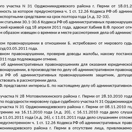
ого участка N 31 Орджоникидзевского района г. Перми от 18.01.
ность за которое предусмотрена ч. 1 ст. 12.26 Кодекса РФ об адми
нспортными средствами на срок полтора года (
л.д
. 32-33).
м статьями 30.1-30.6 Кодекса РФ об административных правонарушен
кий краевой суд 18 апреля 2011 года, адвокат
Хабиев
В.Ф. просит от
м образом извещен о времени и месте рассмотрения дела об админи
ном правонарушении в отношении Б. истребовано от мирового судь
суд 03.05.2011 года.
вном правонарушении, проверив доводы жалобы, нахожу постанов
2011 года подлежащим отмене.
 РФ об административных правонарушениях для оказания юридическ
вонарушении, в производстве по делу об административном правона
кса РФ об административных правонарушениях защитник, допущ
твовать в рассмотрении дела.
Ф. представлял интересы Б. по настоящему делу об административн
участка N 28 Мотовилихинского района г. Перми от 28.10.2010 го
о подсудности мировому судье судебного участка N 31 Орджоникидзев
участка N 31 Орджоникидзевского района г. Перми от 08.11.2010 
трению на 16.11.2010 года (
л.д
. 20), с 16.11.2010 года дело слуш
 11.01.2011 года (
л.д
. 26), с 11.01.2011 года дело слушанием
отложе
едусмотренном ч. 1 ст. 12.26 Кодекса РФ об административных прав
оникидзевского района г. Перми в отсутствие лица, привлекаемог