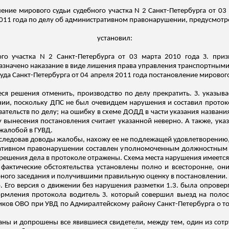
ение мирового судьи судебного участка N 2 Санкт-Петербурга от 03
2011 года по делу об административном правонарушении, предусмотрен
установил:
го участка N 2 Санкт-Петербурга от 03 марта 2010 года З.
приз
 назначено наказание в виде лишения права управления транспортными
да Санкт-Петербурга от 04 апреля 2011 года постановление мирового 
еся решения отменить, производство по делу прекратить. З. указыв
и, поскольку ДПС не был очевидцем нарушения и составил протоко
ательств по делу; на ошибку в схеме ДОДД в части указания названи
у вынесения постановления считает указанной неверно. А также, ука
жалобой в ГУВД.
следовав доводы жалобы, нахожу ее не подлежащей удовлетворению
ративном правонарушении составлен уполномоченным должностным 
решения дела в протоколе отражены. Схема места нарушения имеется
фактические обстоятельства установлены полно и всесторонне, о
бного заседания и получившими правильную оценку в постановлении.
о.
Его версия о движении без нарушения разметки 1.3. была опровер
ормления протокола водитель З. который совершил выезд на поло
ников ОВО при УВД по Адмиралтейскому району Санкт-Петербурга о т
аны и допрошены все явившиеся свидетели, между тем, один из сот