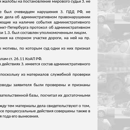
 жалобы на постановление мирового судьи З. не
 не был очевидцем нарушения З. ПДД РФ, не
ению дела об административном правонарушении
ающие на наличие события административного
анкт-Петербурга протокол об административном
ки 1.3. был составлен уполномоченным лицом.
ния на спорном участке дороги, на ней на пр.
ы мотивы, по которым суд одни из них признал
лам ст. 26.11 КоАП РФ.
 действиях З. имеется состав административного
 поскольку из материалов служебной проверки
 доводы заявителя были проверены и признаны
зательственной базы, посчитал их
достаточными
жду тем материалы дела свидетельствуют о том,
все процессуальные действия совершены также в
 года его вынесения.