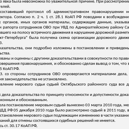
го явка была невозможна по уважительной причине. При рассмотрении
телей.
С составивший протокол об административном правонарушении
пектора. Согласно п. 2 ч. 1 ст. 28.1 КоАП РФ поводами к возбужд
х органов, иных органов материалы, содержащие данные, указыв
и рапорта сотрудников ОВО при УВД по Адмиралтейскому району С
вшего на полосу встречного движения в нарушение дорожной размет
т-Петербурга" была получена схема организации дорожного движе
3.
казательства, они подробно изложены в постановлении и приведен
ьства.
ваны и оценены с другими доказательствами в совокупности по прави
овершения правонарушения, и обоснованно сделан вывод о том, что в
15 КоАП РФ.
З. со стороны сотрудников ОВО опровергаются материалами дела,
ия законодательства не установлено.
вление мирового судьи судьей Октябрьского районного суда все
 дела доказательства по принципу относимости и допустимости дока
законным и обоснованным.
дела постановление мировым судьей вынесено 03 марта 2010 года, ме
ДД РФ 05 декабря 2010 года было рассмотрено судьей в 2011 году, 
становление мирового судьи подлежащим изменению в части указания
ований для отмены состоявшихся судебных решений не имеется.
ь ст. 30.17 КоАП РФ,