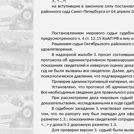
З., <...>;
на вступившие в законную силу постановл
районного суда Санкт-Петербурга от 04 апреля 
Постановлением мирового судьи судебно
предусмотренного ч. 4 ст. 12.15 КоАП РФ и ему
Решением судьи Октябрьского районного су
удовлетворения.
В надзорной жалобе З. просит состоявши
протокола об административном правонарушени
показаниях свидетелей и неверную оценку доказ
суд не были вызваны все свидетели. Далее, дат
психологическое давление, что подтверждается 
Проверив административный материал, ис
Установлено, что протокол об админист
Все необходимые сведения для правильного раз
При рассмотрении дела мировым судьей 
доказательствами, исследованными в ходе суде
В судебном заседании З. участвовал личн
том, что по рапорту ему был передан для оф
разметки 1.3.; показаниями свидетелей сотруд
<...> у дома N
2 дорожную разметку 1.3.
Для проверки версии З. судьей были вызв