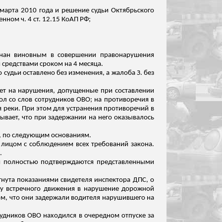
 марта 2010 года и решение судьи Октябрьского
ном ч. 4 ст. 12.15 КоАП РФ;
нан
виновным в совершении правонарушения
 средствами сроком на 4 месяца.
судьи оставлено без изменения, а жалоба З. без
ает на нарушения, допущенные при составлении
л со слов сотрудников ОВО; на противоречия в
я реки. При этом для устранения противоречий в
зывает, что при задержании на него оказывалось
, по следующим основаниям.
лицом с соблюдением всех требований закона.
.
ни полностью подтверждаются представленными
гнута показаниями свидетеля инспектора ДПС, о
су встречного движения в нарушение дорожной
ом, что они задержали водителя нарушившего на
рудников ОВО находился в очередном отпуске за