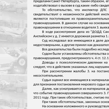
пределами Санкт-Петербурга, таким образом, е
ходатайствовал о вызове в суд каких-либо свиде
То обстоятельство, что инспектор ДП
свидетельствует о незаконности действий инс
являются поступившие из правоохранительны
правонарушения. В данном случае на основани
правонарушении в отношении водителя З. выеха
В ходе рассмотрения дела из "ДОДД Санк
Английском
у д. 2 имеется дорожная разметка 1.
Суд исследовал все имеющиеся в деле до
недостоверными, а другие принял как доказател
Все доказательства были подробно исследо
Судом были установлены обстоятельства с
правонарушения, предусмотренного ч. 4 ст. 12.
Доводы о психологическом давлении на 
следует, что в действиях указанных лиц нарушен
При рассмотрении жалобы З. на постано
несостоятельными.
Судья оценил все имеющиеся в материалах
для признания постановления мирового судьи 
Далее, как усматривается из материалов 
что событие правонарушения совершенного З. П
2011 году. При таких обстоятельствах,
считаю
по
При таких обстоятельствах, законных осн
На основании
изложенного
и руководствуяс