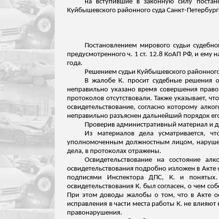
на вступившие в законную силу постан
Куйбышевского районного суда Санкт-Петербурга
Постановлением мирового судьи судебно
предусмотренного ч. 1 ст. 12.8 КоАП РФ, и ему
года.
Решением судьи Куйбышевского районного 
В жалобе К. просит судебные решения о
неправильно указано время совершения право
протоколов отсутствовали. Также указывает, чт
освидетельствование, согласно которому алког
неправильно разъяснен дальнейший порядок ег
Проверив административный материал и 
Из материалов дела усматривается, ч
уполномоченным должностным лицом, нарушени
дела, в протоколах отражены.
Освидетельствование на состояние ал
освидетельствования подробно изложен в Акте 
подписями Инспектора ДПС, К. и понятых. 
освидетельствования К. был согласен, о чем со
При этом доводы жалобы о том, что в Акте о
исправления в части места работы К. не влияю
правонарушения.