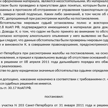
 оформлении материала, являются несостоятельными. Из материалов д
ством было проведено в присутствии двух понятых, которым были р
казанных в протоколе об отстранении от управления транспортным с
К. заверил своей подписью. Каких-либо замечаний, в том числе об о
ДПС, допрошенный при рассмотрении жалобы на постановление.
бстоятельства мировым судьей установлены полно и всесторо
12.8 КоАП РФ, подтверждается имеющимися в материалах дела до
. Доводы К. о том, что судом не было принято во внимание то обст
огласно которому алкогольного опьянения у него выявлено не бы
ьи следует, что данные обстоятельства были проверены мировым су
 и виновности К. в совершении правонарушения, предусмотренного 
кт-Петербурга при рассмотрении жалобы на постановление, на ос
ановления, и пришел к правильному выводу об отсутствии оснований 
а в решении от 08 апреля 2011 года дальнейшего порядка его обж
е реализовано.
дстве по делу юридически значимые обстоятельства судьями определ
 допущено, наказание назначено в соответствии с требованиями ст. 4
ся судебных решений не имеется.
ь ст. 30.17 КоАП РФ,
постановил:
 участка N 203 Санкт-Петербурга от 31 января 2011 года и решен