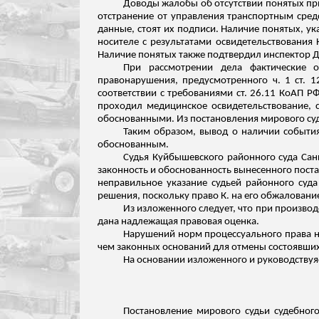
Доводы жалобы об отсутствии понятых при
отстранение от управления транспортным сред
данные, стоят их подписи. Наличие понятых, у
носителе с результатами освидетельствования 
Наличие понятых также подтвердил инспектор 
При рассмотрении дела фактические о
правонарушения, предусмотренного ч. 1 ст. 
соответствии с требованиями ст. 26.11 КоАП РФ
проходил медицинское освидетельствование, с
обоснованными. Из постановления мирового суд
Таким образом, вывод о наличии события
обоснованным.
Судья Куйбышевского районного суда Сан
законность и обоснованность вынесенного пост
неправильное указание судьей районного суд
решения, поскольку право К. на его обжаловани
Из изложенного следует, что при произво
дана надлежащая правовая оценка.
Нарушений норм процессуального права не
чем законных оснований для отмены состоявших
На основании
изложенного
и руководствуяс
Постановление мирового судьи судебного