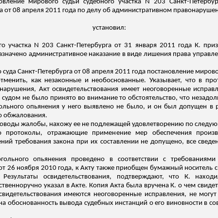
овление мирового судьи судебного участка N 203 Санкт-Петербу
 от 08 апреля 2011 года по делу об административном правонарушени
установил:
го участка N 203 Санкт-Петербурга от 31 января 2011 года К. пр
 назначено административное наказание в виде лишения права управ
суда Санкт-Петербурга от 08 апреля 2011 года постановление мирово
тменить, как незаконные и необоснованные. Указывает, что в п
нарушения, Акт освидетельствования имеет неоговоренные исправл
о судом не было принято во внимание то обстоятельство, что незад
ольного опьянения у него выявлено не было, и он был допущен в р
о обжалования.
доводы жалобы, нахожу
ее
не подлежащей удовлетворению по следу
то протоколы, отражающие применение мер обеспечения произв
й требования закона при их составлении не допущено, все сведе
когольного опьянения проведено в соответствии с требованиям
от 26 ноября 2010 года, к Акту также приобщен бумажный носитель с
Результаты освидетельствования, подтверждают, что К. находи
бственноручно указал в Акте. Копия Акта была вручена
К.
о чем свидет
свидетельствования имеются неоговоренные исправления, не могут
т на обоснованность вывода судебных инстанций о его виновности в 