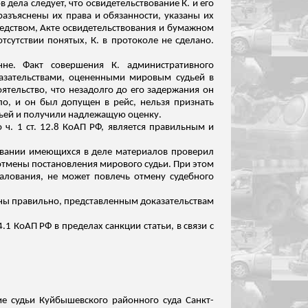
ела следует, что освидетельствование К. и его
азъяснены их права и обязанности, указаны их
редством, Акте освидетельствования и бумажном
тсутствии понятых, К. в протоколе не сделано.
нне. Факт совершения К. административного
казательствами, оцененными мировым судьей в
оятельство, что незадолго до его задержания он
ло, и он был допущен в рейс, нельзя признать
дьей и получили надлежащую оценку.
ч. 1 ст. 12.8 КоАП РФ, является правильным и
новании имеющихся в деле материалов проверил
отмены постановления мирового судьи. При этом
алования, не может повлечь отмену судебного
ены правильно, представленным доказательствам
.1 КоАП РФ в пределах санкции статьи, в
связи
с
ие судьи Куйбышевского районного суда Санкт-