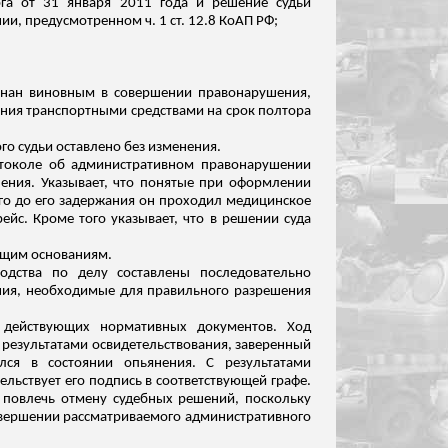
рга от 31 января 2011 года и решение судьи
и, предусмотренном ч. 1 ст. 12.8 КоАП РФ;
изнан виновным в совершении правонарушения,
ления транспортными средствами на срок полтора
го судьи оставлено без изменения.
ротоколе об административном правонарушении
ения. Указывает, что понятые при оформлении
олго до его задержания он проходил медицинское
ейс. Кроме того указывает, что в решении суда
ющим основаниям.
одства по делу составлены последовательно
ния, необходимые для правильного разрешения
и действующих нормативных документов. Ход
 результатами освидетельствования, заверенный
лся в состоянии опьянения. С результатами
ельствует его подпись в соответствующей графе.
 повлечь отмену судебных решений, поскольку
совершении рассматриваемого административного