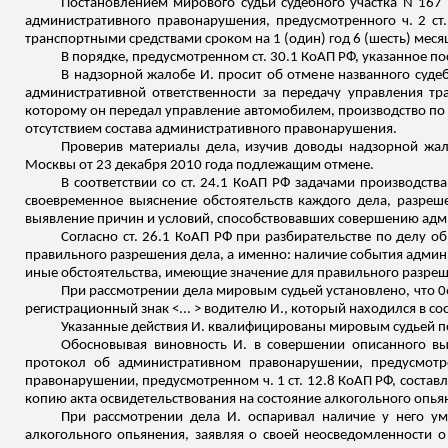
Постановлением мирового судьи судебного участка N 167
административного правонарушения, предусмотренного ч. 2 ст
транспортными средствами сроком на 1 (один) год 6 (шесть) меся
В порядке, предусмотренном ст. 30.1 КоАП РФ, указанное п
В надзорной жалобе И. просит об отмене названного судеб
административной ответственности за передачу управления тр
которому он передал управление автомобилем, производство по 
отсутствием состава административного правонарушения.
Проверив материалы дела, изучив доводы надзорной жало
Москвы от 23 декабря 2010 года подлежащим отмене.
В соответствии со ст. 24.1 КоАП РФ задачами производст
своевременное выяснение обстоятельств каждого дела, разреше
выявление причин и условий, способствовавших совершению ад
Согласно ст. 26.1 КоАП РФ при разбирательстве по делу
правильного разрешения дела, а именно: наличие события адми
иные обстоятельства, имеющие значение для правильного разреш
При рассмотрении дела мировым судьей установлено, что 06
регистрационный знак <... > водителю И., который находился в с
Указанные действия И. квалифицированы мировым судьей по ч
Обосновывая виновность И. в совершении описанного вы
протокол об административном правонарушении, предусмотр
правонарушении, предусмотренном ч. 1 ст. 12.8 КоАП РФ, состав
копию акта освидетельствования на состояние алкогольного опьян
При рассмотрении дела И. оспаривал наличие у него ум
алкогольного опьянения, заявляя о своей неосведомленности 