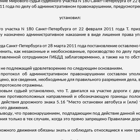
ние мирового судьи судебного участка N 180 Санкт-Петербурга от 22
011 года по делу об административном правонарушении, предусмотренн
установил:
о участка N 180 Санкт-Петербурга от 22 февраля 2011 года Т. п
ему назначено административное наказание в виде лишения права у
а Санкт-Петербурга от 28 марта 2011 года постановление оставлено 
енить, как незаконные и необоснованные, производство по делу прек
тавленной сотрудником ГИБДД заблаговременно, а также на то обсто
у не подлежащей удовлетворению по следующим основаниям.
то протокол об административном правонарушении составлен уп
щено, все сведения, необходимые для правильного разрешения дела,
 протоколе отражены.
ровым судьей установлено, что Т. двигался на участке дороги с
оки противоположных направлений и обозначающую границы полос
 действия дорожного знака 5.16 "Место остановки автобуса и (или)
ого движения.
к выводу, что правонарушением, подпадающим под действие данной но
ия только в тех случаях, когда это прямо запрещено Правилами дор
дорожного движения обязаны знать и соблюдать относящиеся к ним тр