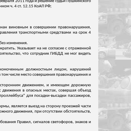
 февраля 2011 года и решение судьи Пушкинского
ом ч. 4 ст. 12.15 КоАП РФ;
ризнан виновным в совершении правонарушения,
правления транспортными средствами на срок 4
без изменения.
ратить. Указывает на не согласие с отраженной
ятельство, что сотрудник ГИБДД не мог видеть
олномоченным должностным лицом, нарушений
 в том числе место совершения правонарушения и
 двусторонним движением, и имеющем дорожную
 движения в опасных местах, совершая объезд
 троллейбуса" для посадки-высадки пассажиров,
рмы, является выезд на сторону проезжей части
ожного движения, при отсутствии обстоятельств,
ебования Правил, сигналов светофоров, знаков и