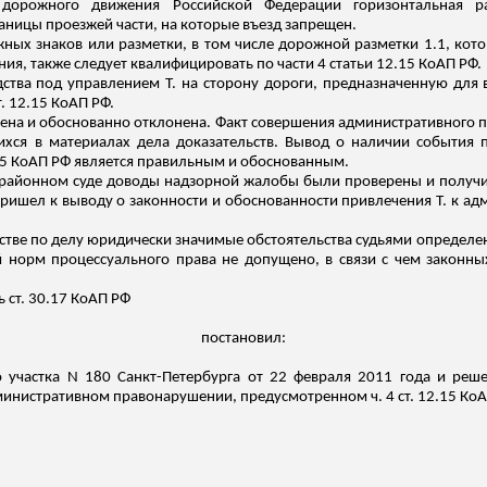
орожного движения Российской Федерации горизонтальная ра
ницы проезжей части, на которые въезд запрещен.
ых знаков или разметки, в том числе дорожной разметки 1.1, кото
ия, также следует квалифицировать по части 4 статьи 12.15 КоАП РФ.
дства под управлением Т. на сторону дороги, предназначенную для
т. 12.15 КоАП РФ.
рена и обоснованно отклонена. Факт совершения административного п
ся в материалах дела доказательств. Вывод о наличии события 
.15 КоАП РФ является правильным и обоснованным.
районном суде доводы надзорной жалобы были проверены и получи
ишел к выводу о законности и обоснованности привлечения Т. к адми
дстве по делу юридически значимые обстоятельства судьями определ
норм процессуального права не допущено, в
связи
с чем законны
ь ст. 30.17 КоАП РФ
постановил:
 участка N 180 Санкт-Петербурга от 22 февраля 2011 года и реш
дминистративном правонарушении, предусмотренном ч. 4 ст. 12.15 КоАП