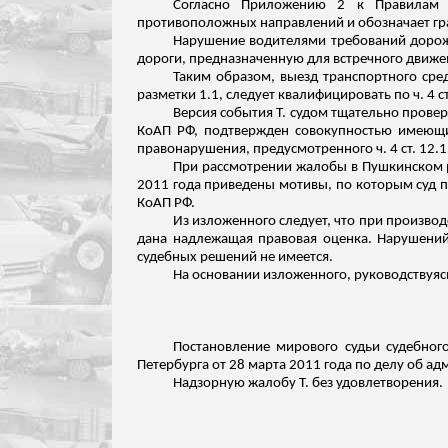
Согласно Приложению 2 к Правилам д
противоположных направлений и обозначает гра
Нарушение водителями требований дорожн
дороги, предназначенную для встречного движен
Таким образом, выезд транспортного сре
разметки 1.1, следует квалифицировать по ч. 4 с
Версия события Т. судом тщательно прове
КоАП РФ, подтвержден совокупностью имеющих
правонарушения, предусмотренного ч. 4 ст. 12
При рассмотрении жалобы в Пушкинском 
2011 года приведены мотивы, по которым суд пр
КоАП РФ.
Из изложенного следует, что при произво
дана надлежащая правовая оценка.
Нарушений 
судебных решений не имеется.
На основании
изложенного
, руководствуяс
Постановление мирового судьи судебного
Петербурга от 28 марта 2011 года по делу об а
Надзорную жалобу Т. без удовлетворения.