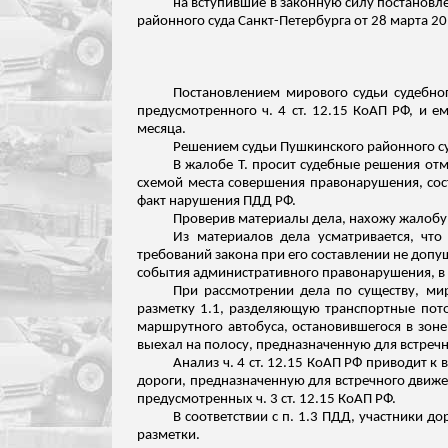
на вступившие в законную силу постановле
районного суда Санкт-Петербурга от 28 марта 2
Постановлением мирового судьи судебног
предусмотренного ч. 4 ст. 12.15 КоАП РФ, и 
месяца.
Решением судьи Пушкинского районного суд
В жалобе Т. просит судебные решения отм
схемой места совершения правонарушения, сос
факт нарушения ПДД РФ.
Проверив материалы дела, нахожу жалоб
Из материалов дела усматривается, ч
требований закона при его составлении не допу
события административного правонарушения, в
При рассмотрении дела по существу, ми
разметку 1.1, разделяющую транспортные пот
маршрутного автобуса, остановившегося в зоне
выехал на полосу, предназначенную для
встречн
Анализ ч. 4 ст. 12.15 КоАП РФ приводит 
дороги, предназначенную для встречного движен
предусмотренных ч. 3 ст. 12.15 КоАП РФ.
В соответствии с п. 1.3 ПДД, участники 
разметки.