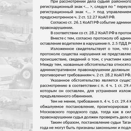
При рассмотрении дела судьей районного 
регистрационный знак <... >, следуя по * переу
регистрационный знак <... > под управлени
предусмотренное ч
. 2 ст. 12.27 КоАП РФ.
Согласно ст. 26.1 КоАП РФ событие админ
правонарушении.
В соответствии со ст. 28.2 КоАП РФ в пр
Вместе с тем, согласно протоколу об админ
оставление водителем в нарушение п. 2.5 ПДД Р
Изложенное свидетельствует о том, что
протоколе существа нарушения не представляе
происшествие, сведений о том, с участием ка
Между тем, названные обстоятельства
относятс
административном правонарушении должным об
противоречит требованиям ч. 2 ст. 28.2 КоАП РФ.
Указанное обстоятельство является суще
рассмотрению в соответствии с п. 4 ч. 1 ст. 
которым он составлен, для устранения изло
предъявленного обвинения.
Тем не менее, требования п. 4 ч. 1 ст. 29
обжалуемое постановление, проигнорировав
Московского городского суда, тогда как в сил
правонарушении судья должен проверить дело 
Таким образом, постановление судьи Тага
года не могут быть признаны законными и подле