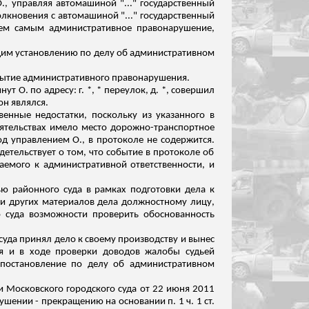
., управляя автомашиной "..." государственный
толкновения с автомашиной "..." государственный
тем самым административное правонарушение,
ащим установлению по делу об административном
обытие административного правонарушения.
 О. по адресу: г. *, * переулок, д. *, совершил
он являлся.
енные недостатки, поскольку из указанного в
оятельствах имело место дорожно-транспортное
д управлением О., в протоколе не содержится.
детельствует
о том, что событие в протоколе об
емого к административной ответственности, и
ью районного суда в рамках подготовки дела к
а и других материалов дела должностному лицу,
 суда возможности проверить обоснованность
 суда принял дело к своему производству и вынес
я и в ходе проверки доводов жалобы судьей
постановление по делу об административном
ьи Московского городского суда от 22 июня 2011
шении - прекращению на основании п. 1 ч. 1 ст.