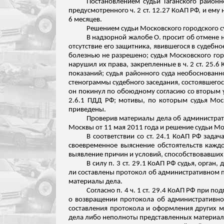
Постановлением судьи Таганского районн
предусмотренного ч. 2 ст. 12.27 КоАП РФ, и ем
6 месяцев.
Решением судьи Московского городского су
В надзорной жалобе О. просит об отмене 
отсутствие его защитника, явившегося в судебное
болезнью не разрешено; судья Московского гор
нарушил их права, закрепленные в ч. 2 ст. 25.
показаний; судья районного суда необоснованн
стенограммы судебного заседания, состоявшегос
он покинул по обоюдному согласию со вторым 
2.6.1 ПДД РФ; мотивы, по которым судья Мос
приведены.
Проверив материалы дела об администрати
Москвы от 11 мая 2011 года и решение судьи М
В соответствии со ст. 24.1 КоАП РФ зад
своевременное выяснение обстоятельств каждо
выявление причин и условий, способствовавши
В силу п. 3 ст. 29.1 КоАП РФ судья, орг
ли составлены протокол об административном 
материалы дела.
Согласно п. 4 ч. 1 ст. 29.4 КоАП РФ при
о возвращении протокола об административном
составления протокола и оформления других 
дела либо неполноты
представленных материал