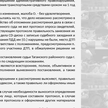
совершении административного правонарушения,
ления транспортными средствами сроком на 1 год
 изменения, жалоба О. - без удовлетворения.
ылаясь на то, что дело незаконно рассмотрено в
тайство об отложении рассмотрения дела в связи с
нного суда не вел протокол опроса свидетелей,
етствующем протоколе правильность занесения их
дела CD-диска с записью судебного заседания и
вания ПДД им (О.) нарушены не были, место ДТП
тветствии с положениями, предусмотренными п.
рого участника ДТП, в обжалуемом решении не
тановление судьи Таганского районного суда г.
не по следующим основаниям.
являются всестороннее, полное, объективное и
сполнения вынесенного постановления, а также
онарушении к рассмотрению выясняют, правильно
одексом, а также правильно ли оформлены иные
и в случае необходимости выносится определение
у лицу, которые составили протокол, в случае
ия протокола и оформления других материалов