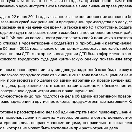
ого суда г. Москвы от 11 мая 2011 года О. признан виновным в 
у назначено административное наказание в виде лишения права управ
да от 22 июня 2011 года указанное выше постановление оставлено без
названных судебных решений и прекращении производства по делу, сс
 заседание в назначенное время, а также в его (О.) отсутствие, хода
одского суда при рассмотрении жалобы на постановление судьи райо
6 КоАП РФ, лишив возможности удостоверить своей подписью в соотв
о отказал в удовлетворении ходатайств о приобщении к материалам 
я 06 июня 2011 года, а также о повторном допросе свидетелей;
требо
участником ДТП, с которым впоследствии ДТП было оформлено в соо
ковского городского суда дал критическую оценку показаниям вто
вном правонарушении, изучив доводы надзорной жалобы, нахожу пос
осковского городского суда от 22 июня 2011 года подлежащими отме
ачами производства по делам об административных правонарушениях 
го дела, разрешение его в соответствии с законом, обеспечение и
х совершению административных правонарушений.
ан, должностное лицо при подготовке дела об административном прав
правонарушении и другие протоколы, предусмотренные настоящим К
 подготовке к рассмотрению дела об административном правонарушени
 правонарушении и других материалов дела в орган, должностном
материалов дела неправомочными лицами, неправильного составлен
ов,
которая
не может быть восполнена при рассмотрении дела.