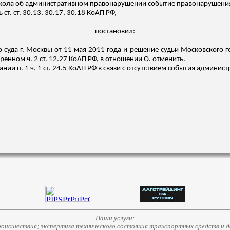
токола об административном правонарушении событие правонарушени
 ст. ст. 30.13, 30.17, 30.18 КоАП РФ,
постановил:
 суда г. Москвы от 11 мая 2011 года и решение судьи Московского г
нном ч. 2 ст. 12.27 КоАП РФ, в отношении О. отменить.
нии п. 1 ч. 1 ст. 24.5 КоАП РФ в связи с отсутствием события админи
Наши услуги:
исшествия; экспертиза технического состояния транспортных средств и д