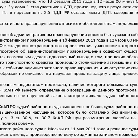
суда установлено, что 18 февраля 2011 года в 12 часов 00 минут О
лку г. * у дома *, став участником ДТП, произошедшего в результате с
ем П., в нарушение п. 2.5 ПДД РФ оставил место ДТП, совершив 
истративного правонарушения относится к обстоятельствам, подлеж
отоколе об административном правонарушении должно быть указано с
истративном правонарушении 18 февраля 2011 года в 12 часов 00 минут
Ф места дорожно-транспортного происшествия, участником которого 
 протокол об административном правонарушении содержит существ
тся возможным сделать однозначный вывод о том, при каких обст
кого транспортного средства произошло столкновение автомашины по
я к событию административного правонарушения и их отсутствие сви
разом не описано, что нарушает право на защиту лица, привлека
ственным недостатком протокола, наличие которого обязывало суд
29.4 КоАП РФ вынести определение о возвращении данного протокол
женных выше нарушений закона, которое лишало судью районного
.4 КоАП РФ судьей районного суда выполнены не были, судья районного
 вышеуказанное нарушение, которое было оставлено без внимани
у ч. 3 ст. 30.6, ст. 30.7 КоАП РФ
при рассмотрении жалобы на 
в полном объеме.
нского районного суда г. Москвы от 11 мая 2011 года и решение суд
жат отмене, а производство по делу об административном правонару