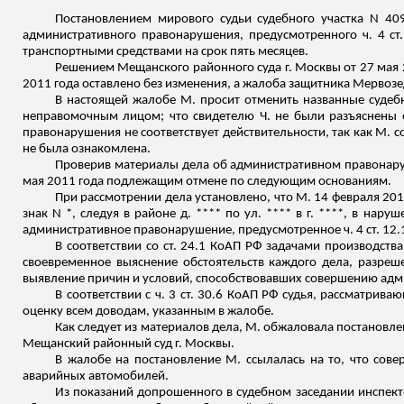
Постановлением мирового судьи судебного участка N 40
административного правонарушения, предусмотренного ч. 4 ст
транспортными средствами на срок пять месяцев.
Решением Мещанского районного суда г. Москвы от 27 мая 2
2011 года оставлено без изменения, а жалоба защитника
Мервозе
В настоящей жалобе М. просит отменить названные судеб
неправомочным лицом; что свидетелю Ч. не были разъяснены
правонарушения не соответствует действительности, так как М. с
не была ознакомлена.
Проверив материалы дела об административном правонару
мая 2011 года подлежащим отмене по следующим основаниям.
При рассмотрении дела установлено, что М. 14 февраля 201
знак N *, следуя в районе д. **** по ул. **** в г. ****, в на
административное правонарушение, предусмотренное ч. 4 ст. 12.
В соответствии со ст. 24.1 КоАП РФ задачами производст
своевременное выяснение обстоятельств каждого дела, разреше
выявление причин и условий, способствовавших совершению ад
В соответствии с ч. 3 ст. 30.6 КоАП РФ судья, рассматри
оценку всем доводам, указанным в жалобе.
Как следует из материалов дела, М. обжаловала постановлен
Мещанский районный суд г. Москвы.
В жалобе на постановление М. ссылалась на то, что сове
аварийных автомобилей.
Из показаний допрошенного в судебном заседании инспекто