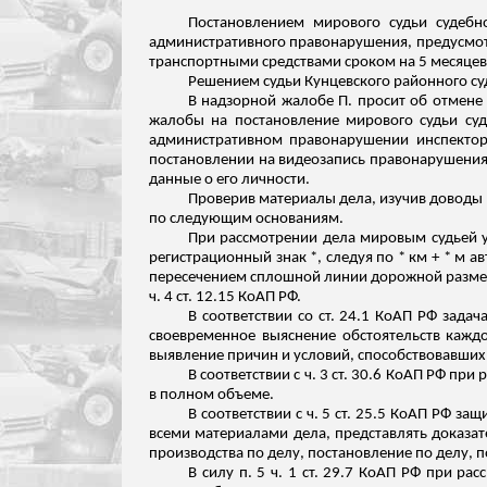
Постановлением мирового судьи судеб
административного правонарушения, предусмотр
транспортными средствами сроком на 5 месяцев
Решением судьи Кунцевского районного суд
В надзорной жалобе П. просит об отмене 
жалобы на постановление мирового судьи суд
административном правонарушении инспекторо
постановлении на видеозапись
правонарушени
данные о его личности.
Проверив материалы дела, изучив доводы 
по следующим основаниям.
При рассмотрении дела мировым судьей ус
регистрационный знак *, следуя по * км + * м 
пересечением сплошной линии дорожной разметк
ч. 4 ст. 12.15 КоАП РФ.
В соответствии со ст. 24.1 КоАП РФ зад
своевременное выяснение обстоятельств каждо
выявление причин и условий, способствовавши
В соответствии с ч. 3 ст. 30.6 КоАП РФ 
в полном объеме.
В соответствии с ч. 5 ст. 25.5 КоАП РФ 
всеми материалами дела, представлять доказат
производства по делу, постановление по делу,
В силу п. 5 ч. 1 ст. 29.7 КоАП РФ при 