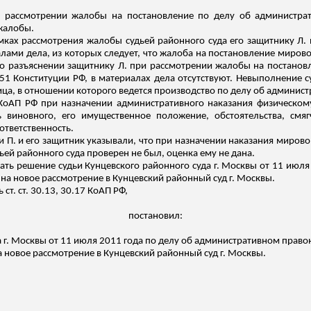
ри рассмотрении жалобы на постановление по делу об администр
жалобы.
амках рассмотрения жалобы судьей районного суда его защитнику Л.
ами дела, из которых следует, что жалоба на постановление мирово
ия о разъяснении защитнику Л. при рассмотрении жалобы на постанов
 51 Конституции РФ, в материалах дела отсутствуют.
Невыполнение су
лица, в отношении которого ведется производство по делу об админи
4.1 КоАП РФ при назначении административного наказания физическо
 виновного, его имущественное положение, обстоятельства, смя
ответственность.
 П. и его защитник указывали, что при назначении наказания мировой
ьей районного суда проверен не был, оценка ему не дана.
ть решение судьи Кунцевского районного суда г. Москвы от 11 июл
на новое рассмотрение в Кунцевский районный суд г. Москвы.
 ст. ст. 30.13, 30.17 КоАП РФ,
постановил:
 г. Москвы от 11 июля 2011 года по делу об административном право
а новое рассмотрение в Кунцевский районный суд г. Москвы.