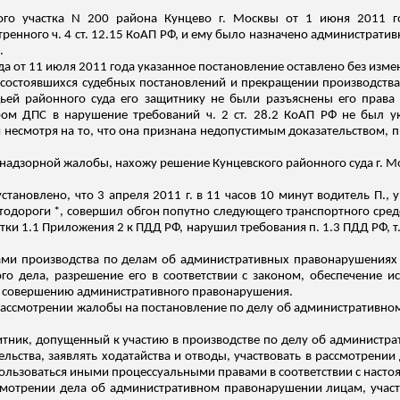
ного участка N 200 района
Кунцево
г. Москвы от 1 июня 2011 г
енного ч. 4 ст. 12.15 КоАП РФ, и ему было назначено административ
.
а от 11 июля 2011 года указанное постановление оставлено без измен
состоявшихся судебных постановлений и прекращении производства 
ьей районного суда его защитнику не были разъяснены его права 
м ДПС в нарушение требований ч. 2 ст. 28.2 КоАП РФ не был ук
я
несмотря на то, что она признана недопустимым доказательством, п
надзорной жалобы, нахожу решение Кунцевского районного суда г. 
тановлено, что 3 апреля 2011 г. в 11 часов 10 минут водитель П.,
автодороги *, совершил обгон попутно следующего транспортного сред
и 1.1 Приложения 2 к ПДД РФ, нарушил требования п. 1.3 ПДД РФ, т
ачами производства по делам об административных правонарушениях 
го дела, разрешение его в соответствии с законом, обеспечение и
х совершению административного правонарушения.
при рассмотрении жалобы на постановление по делу об административ
защитник, допущенный к участию в производстве по делу об админист
ельства, заявлять ходатайства и отводы, участвовать в рассмотрени
 пользоваться иными процессуальными правами в соответствии с наст
рассмотрении дела об административном правонарушении лицам, учас