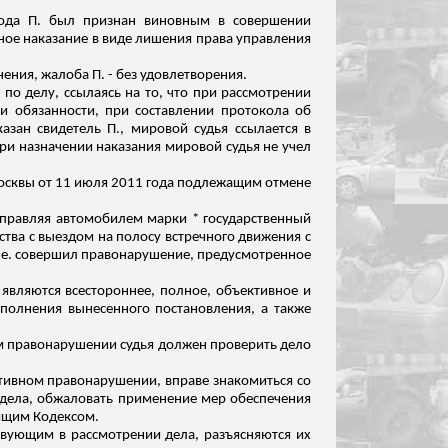
ода П. был признан виновным в совершении
ное наказание в виде лишения права управления
ения, жалоба П. - без удовлетворения.
по делу, ссылаясь на то, что при рассмотрении
и обязанности, при составлении протокола об
азан свидетель П.
, мировой судья ссылается в
ри назначении наказания мировой судья не учел
Москвы от 11 июля 2011 года подлежащим отмене
 управляя автомобилем марки * государственный
ства с выездом на полосу встречного движения с
.е. совершил правонарушение, предусмотренное
являются всестороннее, полное, объективное и
сполнения вынесенного постановления, а также
ном правонарушении судья должен проверить дело
ративном правонарушении, вправе знакомиться со
и дела, обжаловать применение мер обеспечения
оящим Кодексом.
твующим в рассмотрении дела, разъясняются их