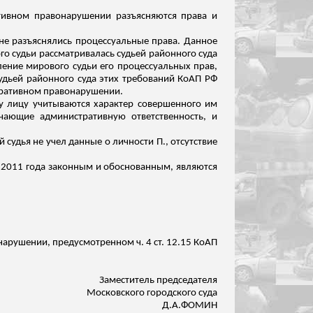
ативном правонарушении разъясняются права и
 не разъяснялись процессуальные права.
Данное
го судьи рассматривалась судьей районного суда
ление мирового судьи его процессуальных прав,
дьей районного суда этих требований КоАП РФ
стративном правонарушении.
му лицу учитываются характер совершенного им
гчающие административную ответственность, и
 судья не учел данные о личности П., отсутствие
я 2011 года законным и обоснованным, являются
нарушении, предусмотренном ч. 4 ст. 12.15 КоАП
Заместитель председателя
Московского городского суда
Д.А.ФОМИН