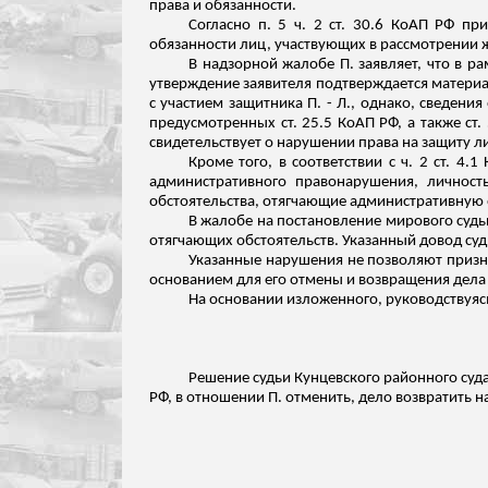
права и обязанности.
Согласно п. 5 ч. 2 ст. 30.6 КоАП РФ п
обязанности лиц, участвующих в рассмотрении 
В надзорной жалобе П. заявляет, что в р
утверждение заявителя подтверждается материал
с участием защитника П. - Л., однако, сведен
предусмотренных ст. 25.5 КоАП РФ, а также ст.
свидетельствует о нарушении права на защиту 
Кроме того, в соответствии с ч. 2 ст. 
административного правонарушения, личность
обстоятельства, отягчающие административную 
В жалобе на постановление мирового судьи
отягчающих обстоятельств. Указанный довод суд
Указанные нарушения не позволяют призна
основанием для его отмены и возвращения дела 
На основании
изложенного
, руководствуясь
Решение судьи Кунцевского районного суда
РФ, в отношении П. отменить, дело возвратить н