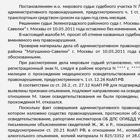
Постановлением
и.о
. мирового судьи судебного участка N
административного правонарушения, предусмотренного ч. 1 ст
транспортным средством сроком на один год семь месяцев.
Решением судьи Зеленоградского районного суда г. Москвы
Савелки
" г. Москвы от 10.05.2011 года оставлено без изменения, 
В настоящей жалобе М. просит об отмене названных судебны
вменяемого ему правонарушения.
Проверив материалы дела об административном правонар
района "Матушкино-
Савелки
" г. Москвы от 10.05.2011 года 
обоснованными.
При рассмотрении дела мировым судьей установлено, что
регистрационный знак N, следуя в районе корпуса N **** г. ***
милиции о прохождении медицинского освидетельствования н
правонарушение, предусмотренное ч
. 1 ст. 12.26 КоАП РФ.
В соответствии со ст. 26.2, ст. 27.12 КоАП РФ для подтве
выявлены признаки опьянения, подлежит направлению на освидет
отношении М. такие освидетельствования не были проведены, 
прохождения М. отказался.
Поскольку факт совершения административного правон
котором изложено существо правонарушения, протоколом об о
освидетельствование, рапортами инспекторов ОБ ДПС ОГИБДД У
письменными объяснениями свидетелей Ж., Ж. и Р., показаниями
предусмотренном ст. 20.21 КоАП РФ, в отношении М., копией
алкогольного опьянения, копией материала N 825/3352 от 28.