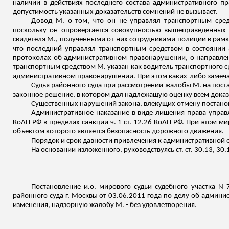
наличии в действиях последнего состава административного п
допустимость указанных доказательств сомнений не вызывает.
Довод М. о том, что он не управлял транспортным сред
поскольку он опровергается совокупностью вышеприведенных 
свидетеля М., полученными от них сотрудниками полиции в рамк
что последний управлял транспортным
средством в состоянии 
протоколах об административном правонарушении, о направлен
транспортным средством М. указан как водитель транспортного 
административном правонарушении. При этом каких-либо замеча
Судья районного суда при рассмотрении жалобы М. на поста
законное решение, в котором дал надлежащую оценку всем доказ
Существенных нарушений закона, влекущих отмену постанов
Административное наказание в виде лишения права управлен
КоАП РФ в пределах санкции ч. 1 ст. 12.26 КоАП РФ. При этом 
объектом которого является безопасность дорожного движения.
Порядок и срок давности привлечения к административной 
На основании изложенного, руководствуясь ст. ст. 30.13, 3
Постановление
и.о
. мирового судьи судебного участка N
районного суда г. Москвы от 03.06.2011 года по делу об админи
изменения, надзорную жалобу М. - без удовлетворения.