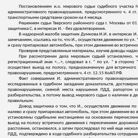
Постановлением
и.о
. мирового судьи судебного участка
административного правонарушения, предусмотренного ч. 4 ст
транспортными средствами сроком на 4 месяца.
Решением судьи Тверского районного суда г. Москвы от 0
защитника С. в интересах И. - без удовлетворения.
В надзорной жалобе защитник
Думнова
И.И. в интересах И.
замечанием, ссылаясь на то, что И., осуществляя движение по ул
и сразу припарковал автомобиль, при этом движение во встречно
Проверив представленные материалы, изучив доводы надзо
При рассмотрении дела мировым судьей установлено, чт
регистрационный знак <...>, следовал в г. * по ул. * в стор
осуществил выезд на полосу, предназначенную для встречного
правонарушение, предусмотренное ч. 4 ст. 12.15 КоАП РФ.
Факт совершения И. административного правонарушения
исследованных в судебном заседании доказательств, достовер
правонарушении, схемой места нарушения ПДД, рапортом со
разбирательства, а потому вывод мирового судьи о
наличии
в де
правильным.
Довод защитника о том, что И., осуществляя движение по 
налево и сразу припарковал автомобиль, при этом движение во 
установлены судебными инстанциями на основании перечисленны
выезд на полосу встречного движения с пересечением дорожно
расстояние, остановился, а затем проследовал по ней еще нескол
ПДД, подтверждено в ходе судебного разбирательства сотрудник