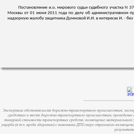
Постановление
и.о
. мирового судьи судебного участка N 3
Москвы от 01 июня 2011 года по делу об административном пра
надзорную жалобу защитника
Думновой
И.И. в интересах И. - бе
Экспертиза обстоятельств дорожно-транспортного происшествия; экспер
средствах и месте дорожно-транспортного происшествия; проведение 
товарной стоимости транспортных средств; возмещение материального у
ущерба (в т.ч. вреда здоровью) с виновника ДТП сверх страхового возмещен
результато