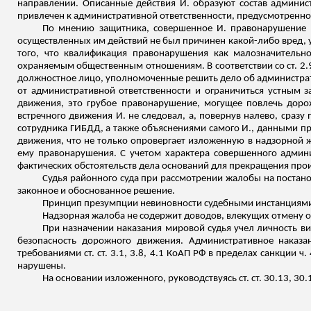
направлении. Описанные действия И. образуют состав админис
привлечен к административной ответственности, предусмотренн
По мнению защитника, совершенное И. правонарушение я
осуществленных им действий не был причинен какой-либо вред, 
того, что квалификация правонарушения как малозначительн
охраняемым общественным отношениям. В соответствии со ст. 2.
должностное лицо, уполномоченные решить дело об администра
от административной ответственности и ограничиться устным 
движения, это грубое правонарушение, могущее повлечь доро
встречного движения И. не следовал, а, повернув налево, сраз
сотрудника ГИБДД, а также объяснениями самого И., данными пр
движения, что не только опровергает изложенную в надзорной ж
ему правонарушения. С учетом характера совершенного админи
фактических обстоятельств дела оснований для прекращения прои
Судья районного суда при рассмотрении жалобы на постано
законное и обоснованное решение.
Принцип презумпции невиновности судебными инстанциями
Надзорная жалоба не содержит доводов, влекущих отмену 
При назначении наказания мировой судья учел личность в
безопасность дорожного движения. Административное наказа
требованиями ст. ст. 3.1, 3.8, 4.1 КоАП РФ в пределах санкции 
нарушены.
На основании
изложенного
, руководствуясь ст. ст. 30.13, 30