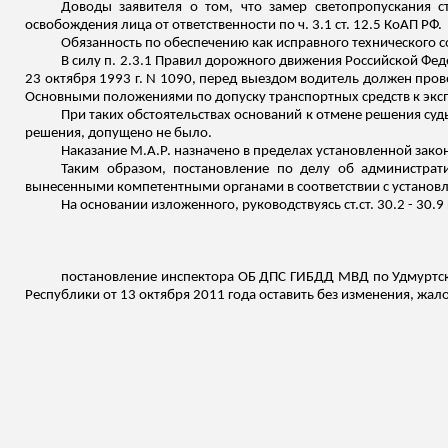
Доводы заявителя о том, что замер светопропускания с
освобождения лица от ответственности по ч. 3.1 ст. 12.5 КоАП РФ.
Обязанность по
обеспечению
как исправного технического с
В силу п. 2.3.1 Правил дорожного движения Российской Фе
23 октября 1993 г. N 1090, перед выездом водитель должен прове
Основными положениями по допуску транспортных средств к экс
При таких обстоятельствах оснований к отмене решения су
решения, допущено не было.
Наказание М.А.Р. назначено в пределах установленной зако
Таким образом, постановление по делу об администра
вынесенными компетентными органами в соответствии с установл
На основании
изложенного
, руководствуясь
ст.ст
. 30.2 - 30.
постановление инспектора ОБ ДПС ГИБДД МВД по Удмуртской
Республики от 13 октября 2011 года оставить без изменения, жало