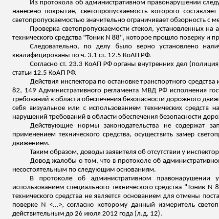
Из протокола об административном правонарушении следу
нанесено покрытие,
светопропускаемость
которого составляе
светопропускаемостью
значительно ограничивает обзорность с ме
Проверка
светопропускаемости
стекол, установленных на а
технического средства "Тоник N 88", которое прошло поверку и
Следовательно, по делу было верно установлено нали
квалифицированы по ч. 3.1 ст. 12.5 КоАП РФ.
Согласно ст. 23.3 КоАП РФ органы внутренних дел (полици
статьи 12.5 КоАП РФ.
Действия инспектора по остановке транспортного средства 
82, 149 Административного регламента МВД РФ исполнения го
требований в области обеспечения безопасности дорожного дви
себя визуальное или с использованием технических средств
на
нарушений требований в области обеспечения безопасности доро
Действующие нормы законодательства не содержат зап
применением технического средства, осуществить замер
светоп
движением.
Таким образом, доводы заявителя об отсутств
ии у и
нспектор
Довод жалобы о том, что в протоколе об административн
несостоятельным по следующим основаниям.
В протоколе об административном правонарушении у
использованием специального технического средства "Тоник N 
технического средства не является основанием для отмены пост
поверке N <...>, согласно которому данный измеритель све
действительным до 26 июля 2012 года (
л.д
. 12).