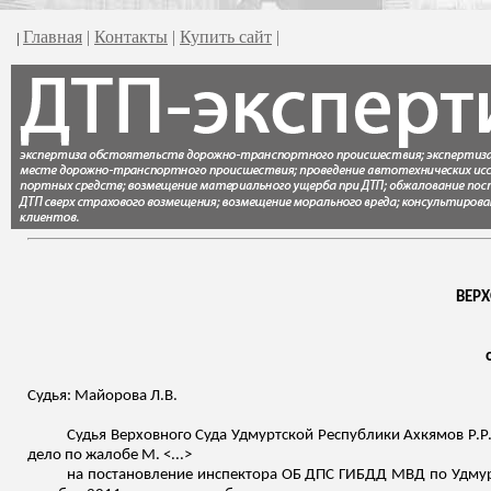
Главная
|
Контакты
|
Купить сайт
|
|
ВЕР
Судья: Майорова Л.В.
Судья Верховного Суда Удмуртской Республики
Ахкямов
Р.Р
дело по жалобе М. <...>
на постановление инспектора ОБ ДПС ГИБДД МВД по Удмуртс