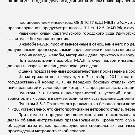
октября 2011 года по делу об административном правонарушении, 
постановлением инспектора ОБ ДПС ГИБДД МВД по Удмуртск
правонарушения, предусмотренного ч. 3.1 ст. 12.5 КоАП РФ, и ем
Решением судьи Сарапульского городского суда Удмуртск
заявителя - без удовлетворения.
В жалобе М.А.Р. просит вынесенные в отношении него по де
допущенными процессуальными нарушениями и недоказанностью 
Изучив доводы жалобы, материалы дела, прихожу к выводу,
При рассмотрении жалобы М.А.Р. в суде первой инстанц
доводы и возражения лиц, участвующих в деле.
Оценка представленным доказательствам произведена в соот
Из материалов дела следует, что 7 сентября 2011 года 
государственный номер <...>, на передних боковых стеклах ко
неисправностей и условий, при которых запрещается эксплуатаци
Пунктом 7.3 Перечня неисправностей и условий, при к
транспортных сре
дств в сл
учае, если на них установлены дополн
Пунктом 3.5.2 Технического регламента о безопасности кол
N 720, установлено, что светопропускание ветрового стекла, пер
При этом его определение возможно лишь с использован
делам об административных правонарушениях. Кроме того, с уче
об административных правонарушениях специальных технически
прохождении метрологической поверки.