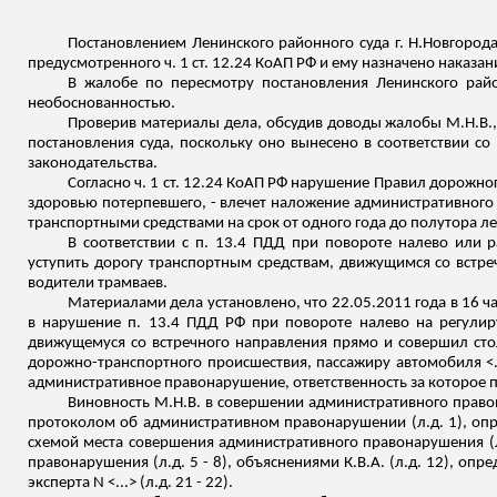
Постановлением Ленинского районного суда г.
Н.Новгород
предусмотренного ч. 1 ст. 12.24 КоАП РФ и ему назначено наказа
В жалобе по пересмотру постановления Ленинского райо
необоснованностью.
Проверив материалы дела, обсудив доводы жалобы М.Н.В., в
постановления суда, поскольку оно вынесено в соответствии с
законодательства.
Согласно ч. 1 ст. 12.24 КоАП РФ нарушение Правил дорожно
здоровью потерпевшего, - влечет наложение административного 
транспортными средствами на срок от одного года до полутора ле
В соответствии с п. 13.4 ПДД при повороте налево или р
уступить дорогу транспортным средствам, движущимся со встр
водители трамваев.
Материалами дела установлено, что 22.05.2011 года в 16 час
в нарушение п. 13.4 ПДД РФ при повороте налево на регулиру
движущемуся со встречного направления прямо и совершил столк
дорожно-транспортного происшествия, пассажиру автомобиля <..
административное правонарушение, ответственность за которое пр
Виновность М.Н.В. в совершении административного правон
протоколом об административном правонарушении (
л.д
. 1), о
схемой места совершения административного правонарушения (
правонарушения (
л.д
. 5 - 8), объяснениями К.В.А. (
л.д
. 12), опр
эксперта N <...> (
л.д
. 21 - 22).