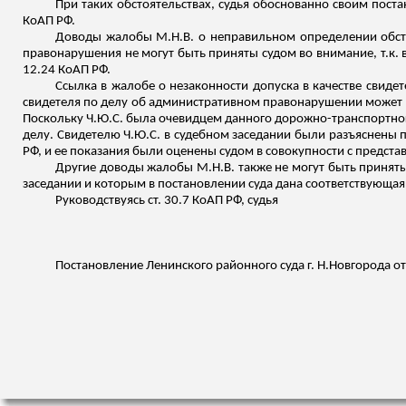
При таких обстоятельствах, судья обоснованно своим поста
КоАП РФ.
Доводы жалобы М.Н.В. о неправильном определении обсто
правонарушения не могут быть приняты судом во внимание, т.к. в
12.24 КоАП РФ.
Ссылка в жалобе о незаконности допуска в качестве свидет
свидетеля по делу об административном правонарушении может б
Поскольку Ч.Ю.С. была очевидцем данного дорожно-транспортног
делу. Свидетелю Ч.Ю.С. в судебном заседании были разъяснены п
РФ, и ее показания были оценены судом в совокупности с предста
Другие доводы жалобы М.Н.В. также не могут быть приняты
заседании и которым в постановлении суда дана соответствующая
Руководствуясь ст. 30.7 КоАП РФ, судья
Постановление Ленинского районного суда г.
Н.Новгорода
от