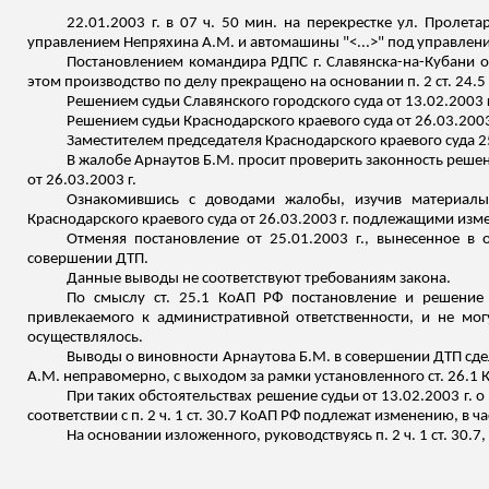
22.01.2003 г. в 07 ч. 50 мин. на перекрестке ул. Пролет
управлением
Непряхина
А.М. и автомашины "<...>" под управле
Постановлением командира РДПС г. Славянска-на-Кубани от
этом производство по делу прекращено на основании п. 2 ст. 24.
Решением судьи Славянского городского суда от 13.02.2003 
Решением судьи Краснодарского краевого суда от 26.03.2003 
Заместителем председателя Краснодарского краевого суда 2
В жалобе Арнаутов Б.М. просит проверить законность решени
от 26.03.2003 г.
Ознакомившись с доводами жалобы, изучив материалы 
Краснодарского краевого суда от 26.03.2003 г. подлежащими изм
Отменяя постановление от 25.01.2003 г., вынесенное в
совершении ДТП.
Данные выводы не соответствуют требованиям закона.
По смыслу ст. 25.1 КоАП РФ постановление и решение
привлекаемого к административной ответственности, и не мо
осуществлялось.
Выводы о виновности
Арнаутова
Б.М. в совершении ДТП сд
А.М. неправомерно, с выходом за рамки установленного ст. 26.1
При таких обстоятельствах решение судьи от 13.02.2003 г. о
соответствии с п. 2 ч. 1 ст. 30.7 КоАП РФ подлежат изменению, в 
На основании изложенного, руководствуясь п. 2 ч. 1 ст. 30.7,