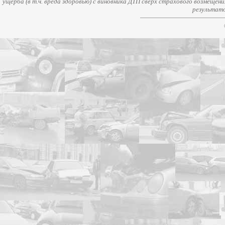
ущерба (в т.ч. вреда здоровью) с виновника ДТП сверх страхового возмещен
результато