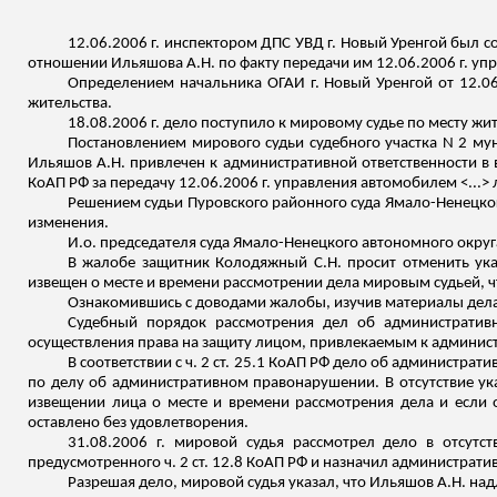
12.06.2006 г. инспектором ДПС УВД г. Новый Уренгой был с
отношении
Ильяшова
А.Н. по факту передачи им 12.06.2006 г. у
Определением начальника ОГАИ г. Новый Уренгой от 12.06
жительства.
18.08.2006 г. дело поступило к мировому судье по месту жи
Постановлением мирового судьи судебного участка N 2 м
Ильяшов
А.Н. привлечен к административной ответственности в в
КоАП РФ за передачу 12.06.2006 г. управления автомобилем <...>
Решением судьи
Пуровского
районного суда Ямало-Ненецкого
изменения.
И.о
. председателя суда Ямало-Ненецкого автономного округ
В жалобе защитник Колодяжный С.Н. просит отменить ука
извещен о месте и времени рассмотрении дела мировым судьей, ч
Ознакомившись с доводами жалобы, изучив материалы дел
Судебный порядок рассмотрения дел об административ
осуществления права на защиту лицом, привлекаемым к админист
В соответствии с ч. 2 ст. 25.1 КоАП РФ дело об администра
по делу об административном правонарушении. В отсутствие у
извещении лица о месте и времени рассмотрения дела и если 
оставлено без удовлетворения.
31.08.2006 г. мировой судья рассмотрел дело в отсутс
предусмотренного ч. 2 ст. 12.8 КоАП РФ и назначил администрати
Разрешая дело, мировой судья указал, что
Ильяшов
А.Н. над