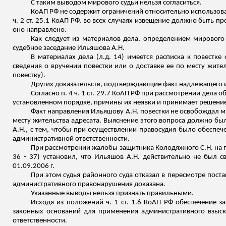
С таким выводом мирового судьи нельзя согласиться.
КоАП РФ не содержит ограничений относительно использов
ч. 2 ст. 25.1 КоАП РФ, во всех случаях извещение должно быть
оно направлено.
Как следует из материалов дела, определением мирового с
судебное заседание
Ильяшова
А.Н.
В материалах дела (
л.д
. 14) имеется расписка к повестке
сведения о вручении повестки или о доставке ее по месту жите
повестку).
Других доказательств, подтверждающие факт надлежащего
Согласно п. 4 ч. 1 ст. 29.7 КоАП РФ при рассмотрении дела
установленном порядке, причины их неявки и принимает решение 
Факт направления
Ильяшову
А.Н. повестки не освобождал м
месту жительства адресата. Выяснение этого вопроса должно б
А.Н., с тем, чтобы при осуществлении правосудия было обесп
административной ответственности.
При рассмотрении жалобы защитника Колодяжного С.Н. на пос
36 - 37) установил, что
Ильяшов
А.Н. действительно не был св
01.09.2006 г.
При этом судья районного суда отказал в пересмотре поста
административного правонарушения доказана.
Указанные выводы нельзя признать правильными.
Исходя из положений ч. 1 ст. 1.6 КоАП РФ обеспечение 
законных оснований для применения административного взыск
ответственности.