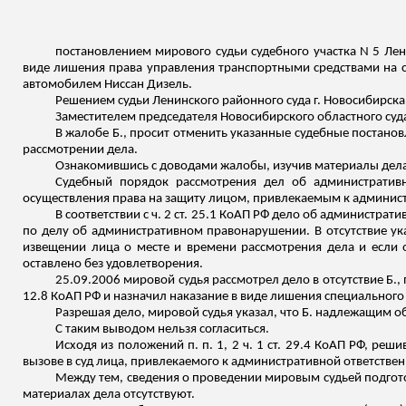
постановлением мирового судьи судебного участка N 5 Лен
виде лишения права управления транспортными средствами на сро
автомобилем Ниссан Дизель.
Решением судьи Ленинского районного суда г. Новосибирска
Заместителем председателя Новосибирского областного суда
В жалобе Б., просит отменить указанные судебные постано
рассмотрении дела.
Ознакомившись с доводами жалобы, изучив материалы дел
Судебный порядок рассмотрения дел об административ
осуществления права на защиту лицом, привлекаемым к админист
В соответствии с ч. 2 ст. 25.1 КоАП РФ дело об администра
по делу об административном правонарушении. В отсутствие у
извещении лица о месте и времени рассмотрения дела и если 
оставлено без удовлетворения.
25.09.2006 мировой судья рассмотрел дело в отсутствие Б.
12.8 КоАП РФ и назначил наказание в виде лишения специального п
Разрешая дело, мировой судья указал, что Б. надлежащим о
С таким выводом нельзя согласиться.
Исходя из положений п. п. 1, 2 ч. 1 ст. 29.4 КоАП РФ, ре
вызове в суд лица, привлекаемого к административной ответстве
Между тем, сведения о проведении мировым судьей подготов
материалах дела отсутствуют.