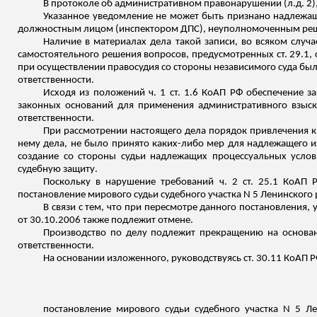
В протоколе об административном правонарушении (
л.д
. 2
Указанное уведомление не может быть признано надлежащ
должностным лицом (инспектором ДПС), неуполномоченным решать
Наличие в материалах дела такой записи, во всяком случ
самостоятельного решения вопросов, предусмотренных ст. 29.1, с
при осуществлении правосудия со стороны независимого суда б
ответственности.
Исходя из положений ч. 1 ст. 1.6 КоАП РФ обеспечение 
законных оснований для применения административного взыск
ответственности.
При рассмотрении настоящего дела порядок привлечения к
нему дела, не было принято каких-либо мер для надлежащего 
создание со стороны судьи надлежащих процессуальных услов
судебную защиту.
Поскольку в нарушение требований ч. 2 ст. 25.1 КоАП 
постановление мирового судьи судебного участка N 5 Ленинского 
В связи с тем, что при пересмотре данного постановления,
от 30.10.2006 также подлежит отмене.
Производство по делу подлежит прекращению на основани
ответственности.
На основании
изложенного
, руководствуясь ст. 30.11 КоАП Р
постановление мирового судьи судебного участка N 5 Ле