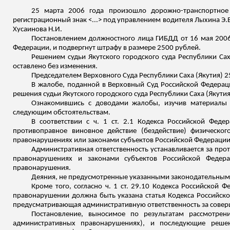
25 марта 2006 года произошло дорожно-транспортное п
регистрационный знак <...> под управлением водителя
Лыхина
Э.В
Хусаинова Н.И.
Постановлением должностного лица ГИБДД от 16 мая 200
Федерации, и подвергнут штрафу в размере 2500 рублей.
Решением судьи Якутского городского суда Республики Са
оставлено без изменения.
Председателем Верховного Суда Республики Саха (Якутия) 2
В жалобе, поданной в Верховный Суд Российской Федера
решения судьи Якутского городского суда Республики Саха (Якутия
Ознакомившись с доводами жалобы, изучив материалы
следующим обстоятельствам.
В соответствии с ч. 1 ст. 2.1 Кодекса Российской Фе
противоправное виновное действие (бездействие) физическо
правонарушениях или законами субъектов Российской Федерации
Административная ответственность устанавливается за пр
правонарушениях и законами субъектов Российской Федера
правонарушения.
Деяния, не предусмотренные указанными законодательным
Кроме того, согласно ч. 1 ст. 29.10 Кодекса Российско
правонарушении должна быть указана статья Кодекса Российск
предусматривающая административную ответственность за сове
Постановление, выносимое по результатам рассмотрен
административных правонарушениях), и последующие реше