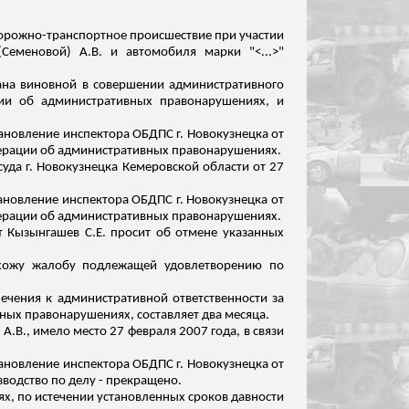
 дорожно-транспортное происшествие при участии
Семеновой) А.В. и автомобиля марки "<...>"
нана виновной в совершении административного
ции об административных правонарушениях, и
тановление инспектора ОБДПС г. Новокузнецка от
едерации об административных правонарушениях.
уда г. Новокузнецка Кемеровской области от 27
ановление инспектора ОБДПС г. Новокузнецка от
едерации об административных правонарушениях.
ат
Кызынгашев
С.Е. просит об отмене указанных
ахожу жалобу подлежащей удовлетворению по
ечения к административной ответственности за
ных правонарушениях, составляет два месяца.
.В., имело место 27 февраля 2007 года, в связи
тановление инспектора ОБДПС г. Новокузнецка от
водство по делу - прекращено.
ях, по истечении установленных сроков давности