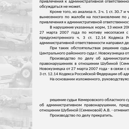
привлечения к административной ответственно
обсуждаться не может.
Кроме того, из анализа п. 3 ч. 1 ст. 30.7
вынесенного по жалобе на постановление по д
привлечения к административной ответственнос
В нарушение указанных норм, 13 июня 200
27 марта 2007 года по мотиву несогласия с
предусмотренного ч. 3 ст. 12.14 Кодекса 
административной ответственности
направил дел
При таких обстоятельствах решение суд
Центрального районного суда г. Новокузнецка о
Производство по делу об администрати
правонарушениях в отношении Шубиной (Семен
Новокузнецка от 27 марта 2007 года - в связи 
3 ст. 12.14 Кодекса
Российской Федерации об ад
На основании изложенного, руководствуяс
решение судьи Кемеровского областного су
об административном правонарушении, пред
отношении Шубиной (Семеновой) А.В. - отменит
Производство по делу прекратить.