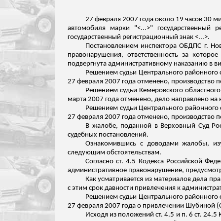
27 февраля 2007 года около 19 часов 30 м
автомобиля марки "<...>" государственный 
государственный регистрационный знак <...>.
Постановлением инспектора ОБДПС г. Нов
правонарушения, ответственность за которо
подвергнута административному наказанию в ви
Решением судьи Центрального районного с
27 февраля 2007 года отменено, производство п
Решением судьи Кемеровского областного 
марта 2007 года отменено, дело направлено на н
Решением судьи Центрального районного с
27 февраля 2007 года отменено, производство п
В жалобе, поданной в Верховный Суд Ро
судебных постановлений.
Ознакомившись с доводами жалобы, из
следующим обстоятельствам.
Согласно ст. 4.5 Кодекса Российской Фе
административное правонарушение, предусмотре
Как усматривается из материалов дела пра
с этим срок давности привлечения к администрат
Решением судьи Центрального районного с
27 февраля 2007 года о привлечении Шубиной (С
Исходя из положений ст. 4.5 и п. 6 ст. 2