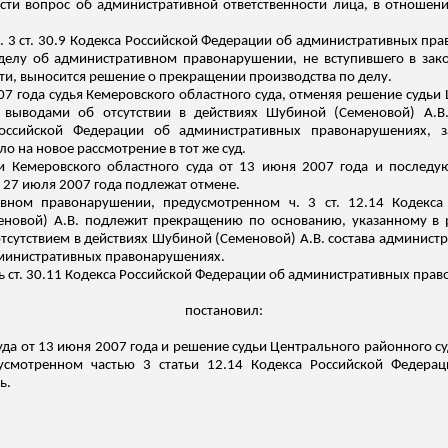
сти вопрос об административной ответственности лица, в отношен
 и ч. 3 ст. 30.9 Кодекса Российской Федерации об административных п
елу об административном правонарушении, не вступившего в зако
ти, выносится решение о прекращении производства по делу.
7 года судья Кемеровского областного суда, отменяя решение судьи 
 выводами об отсутствии в действиях Шубиной (Семеновой) А.В.
Российской Федерации об административных правонарушениях, 
о на новое рассмотрение в тот же суд.
ьи Кемеровского областного суда от 13 июня 2007 года и последу
т 27 июля 2007 года подлежат отмене.
вном правонарушении, предусмотренном ч. 3 ст. 12.14 Кодекса
овой) А.В. подлежит прекращению по основанию, указанному в р
с отсутствием в действиях Шубиной (Семеновой) А.В. состава админис
министративных правонарушениях.
ь ст. 30.11 Кодекса Российской Федерации об административных пра
постановил:
да от 13 июня 2007 года и решение судьи Центрального районного суд
усмотренном частью 3 статьи 12.14 Кодекса Российской Федерац
ь.