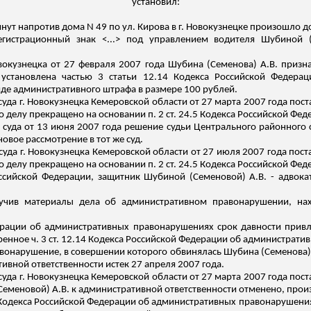
установил:
инут напротив дома N 49 по ул. Кирова в г. Новокузнецке произошло
регистрационный знак <...> под управлением водителя Шубиной (
окузнецка от 27 февраля 2007 года Шубина (Семенова) А.В. приз
е установлена частью 3 статьи 12.14 Кодекса Российской Федера
де административного штрафа в размере 100 рублей.
уда г. Новокузнецка Кемеровской области от 27 марта 2007 года пос
о делу прекращено на основании п. 2 ст. 24.5 Кодекса Российской Ф
суда от 13 июня 2007 года решение судьи Центрального районного с
овое рассмотрение в тот же суд.
уда г. Новокузнецка Кемеровской области от 27 июля 2007 года пост
о делу прекращено на основании п. 2 ст. 24.5 Кодекса Российской Ф
ссийской Федерации, защитник Шубиной (Семеновой) А.В. - адвок
учив материалы дела об административном правонарушении, н
дерации об административных правонарушениях срок давности привл
нное ч. 3 ст. 12.14 Кодекса Российской Федерации об административ
вонарушение, в совершении которого обвинялась Шубина (Семенова) А
ивной ответственности истек 27 апреля 2007 года.
уда г. Новокузнецка Кемеровской области от 27 марта 2007 года пос
еменовой) А.В. к административной ответственности отменено, произ
4.5 Кодекса Российской Федерации об административных правонарушени