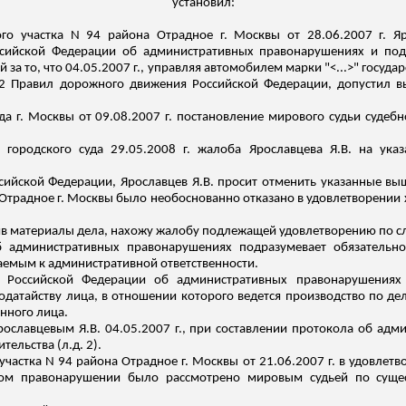
установил:
го участка N 94 района Отрадное г. Москвы от 28.06.2007 г. Я
Российской Федерации об административных правонарушениях и по
за то, что 04.05.2007 г., управляя автомобилем марки "<...>" государ
.2 Правил дорожного движения Российской Федерации, допустил в
а г. Москвы от 09.08.2007 г. постановление мирового судьи судебн
 городского суда 29.05.2008 г. жалоба Ярославцева Я.В. на ука
ийской Федерации, Ярославцев Я.В. просит отменить указанные выш
Отрадное г. Москвы было необоснованно отказано в удовлетворении 
ив материалы дела, нахожу жалобу подлежащей удовлетворению по 
 административных правонарушениях подразумевает обязательно
аемым к административной ответственности.
кса Российской Федерации об административных правонарушения
ходатайству лица, в отношении которого ведется производство по 
нного лица.
Ярославцевым Я.В. 04.05.2007 г., при составлении протокола об ад
ительства (
л.д
. 2).
частка N 94 района Отрадное г. Москвы от 21.06.2007 г. в удовлетв
вном правонарушении было рассмотрено мировым судьей по сущес