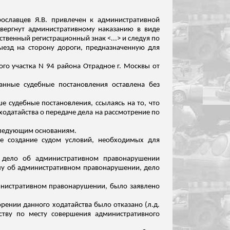
рославцев Я.В. привлечен к административной
двергнут административному наказанию в виде
ственный регистрационный знак <...> и следуя по
ыезд на сторону дороги, предназначенную для
ого участка N 94 района Отрадное г. Москвы от
занные судебные постановления оставлена без
е судебные постановления, ссылаясь на то, что
ходатайства о передаче дела на рассмотрение по
следующим основаниям.
е создание судом условий, необходимых для
х
дело
об административном правонарушении
делу об административном правонарушении, дело
министративном правонарушении, было заявлено
орении данного ходатайства было отказано (
л.д
.
тву по месту совершения административного