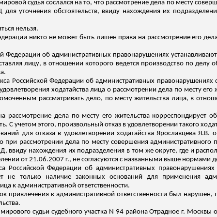
 мировой судья сослался на то, что рассмотрение дела по месту сов
Д дл
я уточнения обстоятельств, ввиду нахождения их подразделени
ться нельзя.
едерации никто не может быть лишен права на рассмотрение его дела 
ской Федерации об административных правонарушениях устанавливают
тавляя лицу, в отношении которого ведется производство по делу 
а.
Кодекса Российской Федерации об административных правонарушениях
 удовлетворения ходатайства лица о рассмотрении дела по месту его
номоченным рассматривать дело, по месту жительства лица, в отнош
а рассмотрение дела по месту его жительства корреспондирует об
. С учетом этого, произвольный отказ в удовлетворении такого ходат
ваний для отказа в удовлетворении ходатайства Ярославцева Я.В. о
что при рассмотрении дела по месту совершения административного 
Д, ввиду нахождения их подразделения в том же округе,
где
и распол
ении от 21.06.2007 г., не согласуются с названными выше нормами д
екса Российской Федерации об административных правонарушениях
ет не только наличие законных оснований для применения адм
ица к административной ответственности.
ок привлечения к административной ответственности был нарушен, 
льства.
ирового судьи судебного участка N 94 района Отрадное г. Москвы от