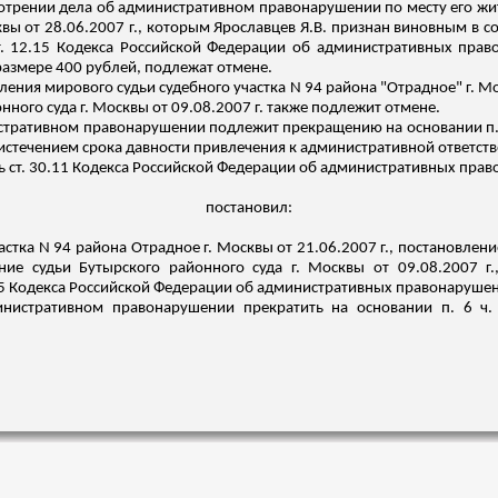
мотрении дела об административном правонарушении по месту его жит
квы от 28.06.2007 г., которым Ярославцев Я.В. признан виновным в 
 ст. 12.15 Кодекса Российской Федерации об административных пра
размере 400 рублей, подлежат отмене.
овления мирового судьи судебного участка N 94 района "Отрадное" г. 
ного суда г. Москвы от 09.08.2007 г. также подлежит отмене.
тративном правонарушении подлежит прекращению на основании п. 6 
истечением срока давности привлечения к административной ответств
ь ст. 30.11 Кодекса Российской Федерации об административных пра
постановил:
стка N 94 района Отрадное г. Москвы от 21.06.2007 г., постановлени
ние судьи Бутырского районного суда г. Москвы от 09.08.2007 г
15 Кодекса Российской Федерации об административных правонарушен
нистративном правонарушении прекратить на основании п. 6 ч. 