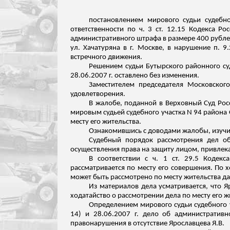
постановлением мирового судьи судебно
ответственности по ч. 3 ст. 12.15 Кодекса 
административного штрафа в размере 400 рублей 
ул. Хачатуряна
в г. Москве, в нарушение п. 9
встречного движения.
Решением судьи Бутырского районного суд
28.06.2007 г. оставлено без изменения.
Заместителем председателя Московского
удовлетворения.
В жалобе, поданной в Верховный Суд Росс
мировым судьей судебного участка N 94 района 
месту его жительства.
Ознакомившись с доводами жалобы, изуч
Судебный порядок рассмотрения дел об
осуществления права на защиту лицом, привлек
В соответствии с ч. 1 ст. 29.5 Коде
рассматривается по месту его совершения. По 
может быть рассмотрено по месту жительства да
Из материалов дела усматривается, что 
ходатайство о рассмотрении дела по месту его ж
Определением мирового судьи судебного у
14) и 28.06.2007 г. дело об администрати
правонарушения в отсутствие Ярославцева Я.В.