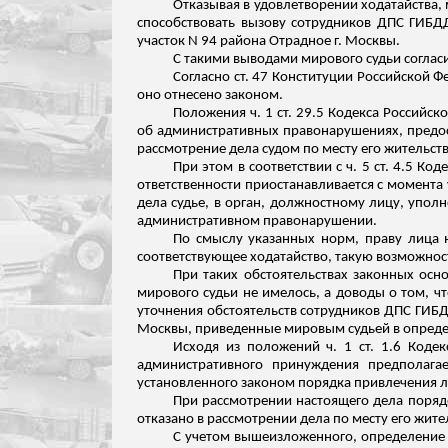
Отказывая в удовлетворении ходатайства,
способствовать вызову сотрудников ДПС ГИ
БД
участок N 94 района Отрадное г. Москвы.
С такими выводами мирового судьи согласи
Согласно ст. 47 Конституции Российской Ф
оно отнесено законом.
Положения ч. 1 ст. 29.5 Кодекса Россий
об административных правонарушениях, предос
рассмотрение дела судом по месту его жительств
При этом в соответствии с ч. 5 ст. 4.5 
ответственности приостанавливается с момента
дела судье, в орган, должностному лицу, упол
административном
правонарушении
.
По смыслу указанных норм, праву лица н
соответствующее ходатайство, такую возможность
При таких обстоятельствах законных осно
мирового судьи не имелось, а доводы о том, 
уточнения обстоятельств сотрудников ДПС ГИБД
Москвы, приведенные мировым судьей в определ
Исходя из положений ч. 1 ст. 1.6 Код
административного принуждения предполага
установленного законом порядка привлечения л
При рассмотрении настоящего дела поряд
отказано в рассмотрении дела по месту его жите
С учетом вышеизложенного, определение м