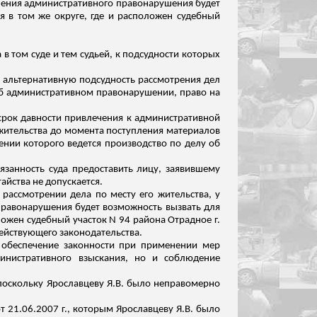
ершения административного правонарушения будет
я в том же округе, где и расположен судебный
в том суде и тем судьей, к подсудности которых
 альтернативную подсудность рассмотрения дел
об административном правонарушении, право на
 срок давности привлечения к административной
 жительства до момента поступления материалов
ении которого ведется производство по делу об
язанность суда предоставить лицу, заявившему
айства не допускается.
 рассмотрении дела по месту его жительства, у
правонарушения будет возможность вызвать для
ожен судебный участок N 94 района
Отрадное
г.
ействующего законодательства.
 обеспечение законности при применении мер
инистративного взыскания, но и соблюдение
поскольку Ярославцеву Я.В. было неправомерно
 21.06.2007 г., которым Ярославцеву Я.В. было