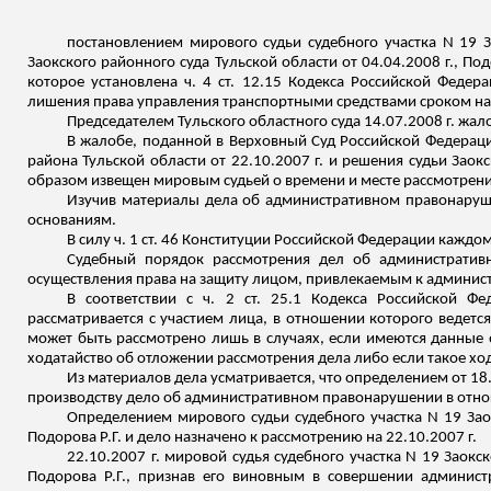
постановлением мирового судьи судебного участка N 19 З
Заокского районного суда Тульской области от 04.04.2008 г.,
Под
которое установлена ч. 4 ст. 12.15 Кодекса Российской Феде
лишения права управления транспортными
средствами сроком на
Председателем Тульского областного суда 14.07.2008 г. жа
В жалобе, поданной в Верховный Суд Российской Федерац
района Тульской области от 22.10.2007 г. и решения судьи Заокс
образом извещен мировым судьей о времени и месте рассмотрен
Изучив материалы дела об административном правонару
основаниям.
В силу ч. 1 ст. 46 Конституции Российской Федерации каждом
Судебный порядок рассмотрения дел об административ
осуществления права на защиту лицом, привлекаемым к админист
В соответствии с ч. 2 ст. 25.1 Кодекса Российской 
рассматривается с участием лица, в отношении которого ведетс
может быть рассмотрено лишь в случаях, если имеются данные 
ходатайство об отложении рассмотрения дела либо если такое хо
Из материалов дела усматривается, что определением от 18.
производству дело об административном правонарушении в от
Определением мирового судьи судебного участка N 19 Заок
Подорова
Р.Г. и дело назначено к рассмотрению на 22.10.2007 г.
22.10.2007 г. мировой судья судебного участка N 19 Заок
Подорова
Р.Г., признав его виновным в совершении админист