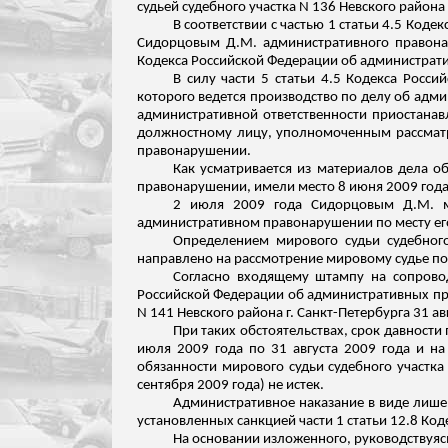
судьей судебного участка N 136 Невского района
В соответствии с частью 1 статьи 4.5 Ко
Сидорцовым
Д.М. административного правона
Кодекса Российской Федерации об администрати
В силу части 5 статьи 4.5 Кодекса Росс
которого ведется производство по делу об адм
административной ответственности приостанав
должностному лицу, уполномоченным рассмат
правонарушении.
Как усматривается из материалов дела 
правонарушении, имели место 8 июня 2009 года
2 июля 2009 года
Сидорцовым
Д.М. ми
административном правонарушении по месту его
Определением мирового судьи судебного
направлено на рассмотрение мировому судье по
Согласно входящему штампу на сопрово
Российской Федерации об административных п
N 141 Невского района г. Санкт-Петербурга 31 авг
При таких обстоятельствах, срок давност
июля 2009 года по 31 августа 2009 года и на
обязанности мирового судьи судебного участка 
сентября 2009 года) не истек.
Административное наказание в виде лише
установленных санкцией части 1 статьи 12.8 К
На основании изложенного, руководствуяс