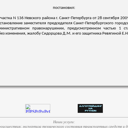
постановил:
астка N 136 Невского района г. Санкт-Петербурга от 28 сентября 2009
становление заместителя председателя Санкт-Петербургского городс
нистративном правонарушении, предусмотренном частью 1 ста
 без изменения, жалобу
Сидорцова
Д.М. и его защитника Ревягиной Е.Н.
Наши услуги:
исшествия; экспертиза технического состояния транспортных средств и д