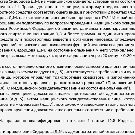
дства
Сидорцова
Д.М. на медицинское
освидетельствование
на состоя
 пункта 11 Правил должностным лицом, которому предоставлено п
ртного средства соответствующего вида, в присутствии 2 понятых (
л.
цова
Д.М. на состояние опьянения было проведено в ГУЗ "Межрайонн
 прошедшим подготовку по вопросам проведения медицинского освиде
екса Российской Федерации об административных правонарушениях
ого спирта в концентрации 0,3 и более грамма на один литр кро
средств или психотропных веществ в организме человека, определя
рушений физических или психических функций человека вследствие 
вования
Сидорцова
Д.М. на состояние опьянения у него установлено
литр выдыхаемого воздуха, при исследовании через 20 минут - 0,20
 в состоянии алкогольного опьянения было вынесено врачом при нал
ля в выдыхаемом воздухе (
л.д
. 5), что согласуется с требованиями п
я лица, которое управляет транспортным средством, и заполнени
лица, которое управляет транспортным средством" (Приложение 
308 "О медицинском освидетельствовании на состояние опьянения").
тся следующими доказательствами: протоколом об администрати
ние (
л.д
. 6); актом медицинского освидетельствования лица, кото
спортным средством (
л.д
. 7); протоколом о задержании транспортного
равонарушении доказательства оценены в соответствии с требовани
. правильно квалифицированы по части 1 статьи 12.8 Кодекса
сти привлечения
Сидорцова
Д.М. к административной ответственнос