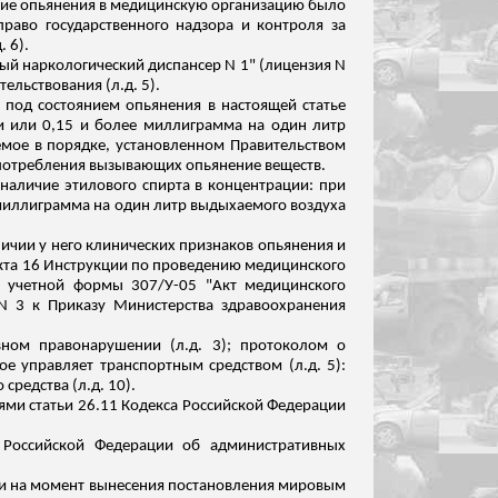
ние опьянения в медицинскую организацию было
раво государственного надзора и контроля за
д
. 6).
ый наркологический диспансер N 1" (лицензия N
тельствования (
л.д
. 5).
 под состоянием опьянения в настоящей статье
ви или 0,15 и более миллиграмма на один литр
емое в порядке, установленном Правительством
употребления вызывающих опьянение веществ.
 наличие этилового спирта в концентрации: при
 миллиграмма на один литр выдыхаемого воздуха
ичии у него клинических признаков опьянения и
ункта 16 Инструкции по проведению медицинского
ю учетной формы 307/У-05 "Акт медицинского
N 3 к Приказу Министерства здравоохранения
вном правонарушении (
л.д
. 3); протоколом о
рое управляет транспортным средством (
л.д
. 5):
 средства (
л.д
. 10).
ями статьи 26.11 Кодекса Российской Федерации
 Российской Федерации об административных
ти на момент вынесения постановления мировым