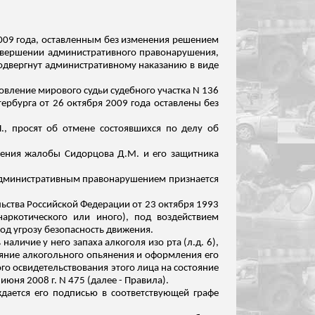
 2009 года, оставленным без изменения решением
вершении административного правонарушения,
одвергнут административному наказанию в виде
овление мирового судьи судебного участка N 136
тербурга от 26 октября 2009 года оставлены без
., просят об отмене состоявшихся по делу об
орения жалобы
Сидорцова
Д.М. и его защитника
 административным правонарушением признается
ьства Российской Федерации от 23 октября 1993
наркотического или иного), под воздействием
од угрозу безопасность движения.
наличие у него запаха алкоголя изо рта (
л.д
. 6),
тояние алкогольного опьянения и оформления его
го освидетельствования этого лица на
состояние
юня 2008 г. N 475 (далее - Правила).
ждается его подписью в соответствующей графе