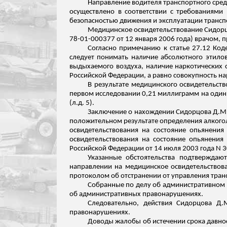
Направление водителя транспортного сре
осуществлено в соответствии с требованиями
безопасностью движения и эксплуатации транспо
Медицинское освидетельствование
Сидор
78-01-000377 от 12 января 2006 года) врачом,
Согласно примечанию к статье 27.12 Код
следует понимать наличие абсолютного этилов
выдыхаемого воздуха, наличие наркотических 
Российской Федерации, а
равно совокупность на
В результате медицинского освидетельст
первом исследовании 0,21 миллиграмм на один 
(
л.д
. 5).
Заключение о нахождении
Сидорцова
Д.М.
положительном результате определения алкого
освидетельствования на состояние опьянени
освидетельствования на
состояние опьянения 
Российской Федерации от 14 июля 2003 года N 
Указанные обстоятельства подтверждаю
направлении на медицинское освидетельствова
протоколом об отстранении от управления тран
Собранные по делу об административном п
об административных правонарушениях.
Следовательно, действия
Сидорцова
Д.М
правонарушениях.
Доводы жалобы об истечении срока давно