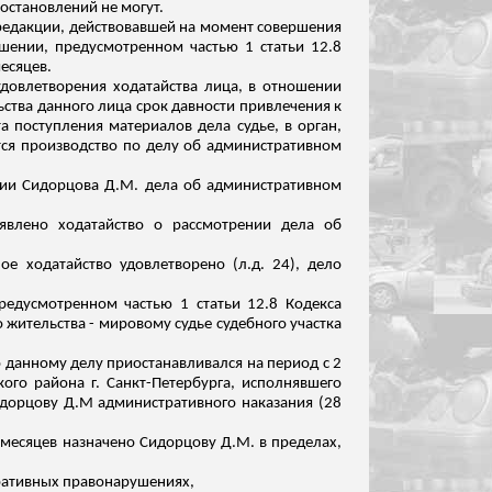
постановлений не могут.
 редакции, действовавшей на момент совершения
ении, предусмотренном частью 1 статьи 12.8
есяцев.
удовлетворения ходатайства лица, в отношении
ства данного лица срок давности привлечения к
 поступления материалов дела судье, в орган,
ется производство по делу об административном
нии
Сидорцова
Д.М. дела об административном
явлено ходатайство о рассмотрении дела об
ое ходатайство удовлетворено (
л.д
. 24), дело
едусмотренном частью 1 статьи 12.8 Кодекса
 жительства - мировому судье судебного участка
 данному делу приостанавливался на период с 2
ого района г. Санкт-Петербурга, исполнявшего
дорцову
Д.
М административного наказания (28
 месяцев назначено
Сидорцову
Д.М. в пределах,
тративных правонарушениях,