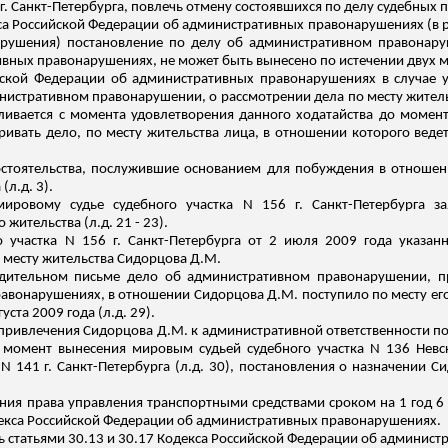
 г. Санкт-Петербурга, повлечь отмену состоявшихся по делу судебных 
декса Российской Федерации об административных правонарушениях (в
рушения) постановление по делу об административном правонаруш
вных правонарушениях, не может быть вынесено по истечении двух м
ийской Федерации об административных правонарушениях в случае 
инистративном правонарушении, о рассмотрении дела по месту житель
ливается с момента удовлетворения данного ходатайства до момента
ривать дело
, по месту жительства лица, в отношении которого вед
обстоятельства, послужившие основанием для побуждения в отноше
 (
л.д
. 3).
ровому судье судебного участка N 156 г. Санкт-Петербурга за
 жительства (
л.д
. 21 - 23).
 участка N 156 г. Санкт-Петербурга от 2 июля 2009 года указанн
 месту жительства
Сидорцова
Д.М.
дительном письме дело об административном правонарушении, пр
равонарушениях, в отношении
Сидорцова
Д.М. поступило по месту его
уста 2009 года (
л.д
. 29).
и привлечения
Сидорцова
Д.М. к административной ответственности по
 момент вынесения мировым судьей судебного участка N 136 Невск
N 141 г. Санкт-Петербурга (
л.д
. 30), постановления о назначении
Си
ния права управления транспортными средствами сроком на 1 год 6
одекса Российской Федерации об административных правонарушениях.
ь статьями 30.13 и 30.17 Кодекса Российской Федерации об админис