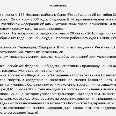
установил:
 участка N 136 Невского района г. Санкт-Петербурга от 28 сентября
урга от 26 октября 2009 года,
Сидорцов
Д.М. признан виновным в со
са Российской Федерации об административных правонарушениях, и п
твами сроком на 1 год шесть месяцев.
Санкт-Петербургского городского суда от 28 января 2010 года постан
тября 2009 года и решение судьи Невского районного суда г. Санкт-Пе
оссийской Федерации,
Сидорцов
Д.М. и его защитник Ревягина Е.Н
становлений, считая их незаконными.
ивном правонарушении, доводы жалобы, оснований для удовлетв
Кодекса Российской Федерации об административных правонарушениях
, находящимся в состоянии опьянения.
ения Российской Федерации, утвержденных Постановлением Правител
транспортным средством в состоянии опьянения (алкогольного, 
 и внимание, в болезненном или утомленном состоянии, ставящем п
цов
Д.М. 8 июня 2009 года находился в состоянии опьянения явилось 
ствования лица, которое управляет транспортным средством, на сос
едицинское освидетельствование на состояние опьянения, медицинско
жденных Постановлением Правительства Российской Федерации от 26 и
е на состояние опьянения
Сидорцов
Д.М. согласился, что подтвер
етельствование (
л.д
. 6).