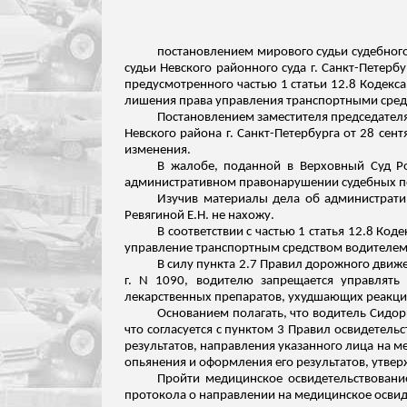
постановлением мирового судьи судебного
судьи Невского районного суда г. Санкт-Петерб
предусмотренного частью 1 статьи 12.8 Кодек
лишения права управления
транспортными средс
Постановлением заместителя председателя 
Невского района г. Санкт-Петербурга от 28 сен
изменения.
В жалобе, поданной в Верховный Суд Р
административном правонарушении судебных по
Изучив материалы дела об администрат
Ревягиной Е.Н. не нахожу.
В соответствии с частью 1 статья 12.8 
управление транспортным средством водителем
В силу пункта 2.7 Правил дорожного движ
г. N 1090, водителю запрещается управлять 
лекарственных препаратов, ухудшающих реакцию
Основанием полагать, что водитель
Сидор
что согласуется с пунктом 3 Правил освидетель
результатов, направления указанного лица на м
опьянения и оформления его результатов, утвер
Пройти медицинское освидетельствовани
протокола о направлении на медицинское освид