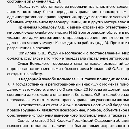
состоянии опьянения (
л.д
. 3).
Между тем, обстоятельства передачи транспортного средст
лицом, которому было передано управление транспортным с
административного правонарушения, предусмотренного частью 2 
об административном правонарушении
, ни в других материалах 
Привлекая Копылову О.В. к административной ответственно
мировой судья судебного участка N 62 Волгоградской области в п
указанного административного правонарушения принял во вним
дала свою машину мужу - К. съездить на работу (
л.д
. 3). При это
разрешение на поездку.
Копылова О.В., будучи несогласной с постановлением мир
области, ссылаясь на то, что не передавала управление автомоби
Судья Волжского городского суда не нашел оснований д
опровергается письменными объяснениями Копыловой О.В. в пр
съездить на работу.
В надзорной жалобе Копылова О.В. также приводит довод 
<...> государственный регистрационный знак <...> с момента при
данном автомобиле, а ночью 3 сентября 2010 года ей домой поз
состоянии алкогольного опьянения. Копылова О.В. в жалобе ссыла
передавала ему в тот момент право управления указанным автом
В соответствии со статьей 24.1 Кодекса Российской Феде
правонарушениях являются всестороннее, полное, объективное и
обеспечение исполнения вынесенного постановления, а также в
Согласно статье 26.1 Кодекса Российской Федерации об а
выяснению подлежат наличие события административного 