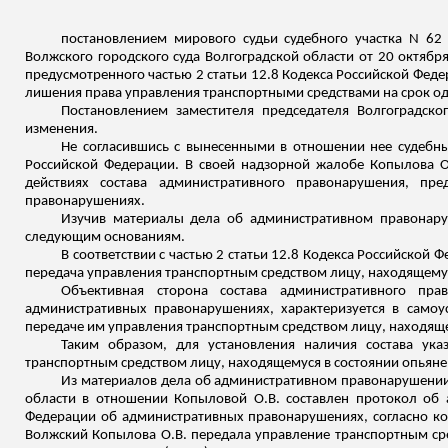
постановлением мирового судьи судебного участка N 62
Волжского городского суда Волгоградской области от 20 октяб
предусмотренного частью 2 статьи 12.8 Кодекса Российской Фед
лишения права управления транспортными средствами
на срок од
Постановлением заместителя председателя Волгоградско
изменения.
Не согласившись с вынесенными в отношении нее судебн
Российской Федерации. В своей надзорной жалобе Копылова О.
действиях состава административного правонарушения, пр
правонарушениях.
Изучив материалы дела об административном правонар
следующим основаниям.
В соответствии с частью 2 статьи 12.8 Кодекса Российск
передача управления транспортным средством лицу, находящемус
Объективная сторона состава административного пра
административных правонарушениях, характеризуется в само
передаче им управления транспортным средством лицу, находяще
Таким образом, для установления наличия состава ук
транспортным средством лицу, находящемуся в состоянии опьяне
Из материалов дела об административном правонарушении 
области в отношении Копыловой О.В. составлен протокол об 
Федерации об административных правонарушениях, согласно котор
Волжский
Копылова О.В. передала управление транспортным сред