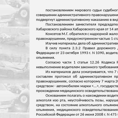
постановлением мирового судьи судебног
совершении административного правонарушения
подвергнут административному наказанию в вид
Постановлением заместителя председате
Хабаровского района Хабаровского края от 14 а
Консетов
М.Г. обратился с надзорной жало
правонарушении, предусмотренном частью 1 ста
Изучив материалы дела об административ
В силу пункта 2.3.2 Правил дорожного
Федерации от 23 октября 1993 г. N 1090, водит
опьянения.
Согласно части 1 статьи 12.26 Кодекс
невыполнение водителем законного требования
Из материалов дела усматривается, что
составлен протокол об административном п
правонарушениях, согласно которому 7 марта 20
средством - автомобилем марки <...>, государс
прохождении медицинского освидетельствования
Основанием полагать о нахождении водит
алкоголя изо рта, неустойчивость позы, наруш
средством, на состояние алкогольного опьянен
опьянения, медицинского
освидетельствования
Российской Федерации от 26 июня 2008 г. N 475 