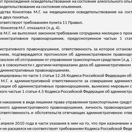
от прохождения освидетельствования на состояние алкогольного опья
видетельствование
на состояние опьянения.
едства
Консетова
М.Г. на медицинское
освидетельствование
на сост
и двух понятых.
ответствуют требованиям пункта 11 Правил.
е
Консетов
М.Г. отказался (
л.д
. 4).
ов
М.Г. не выполнил законное требование сотрудника милиции о про
министративное правонарушение, предусмотренное частью 1 ста
стративного правонарушения, ответственность за которое установл
ниях, подтверждается протоколом об административном правонар
отоколом об отстранении от управления транспортным средством (
л.д
. 
ку
в совокупности с другими материалами дела об административном
 административных правонарушениях.
ицированы по части 1 статьи 12.26 Кодекса Российской Федерации 
М.Г. к административной ответственности за совершение админис
дерации об административных правонарушениях, вынесено мировым су
ного частью 1 статьи 4.5 Кодекса Российской Федерации об админист
 наказание в виде лишения права управления транспортными средст
енного административного правонарушения, личность правонарушит
тветственность и обстоятельств отягчающих административную ответс
.
 апреля 2010 года в части указания в нем на то, что при назначении 
м не
раскаялся
не соответствует требованиям Кодекса Российской Фе