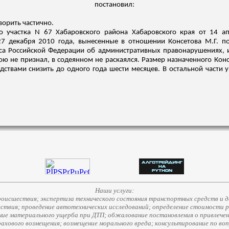
постановил:
ворить частично.
о участка N 67 Хабаровского района Хабаровского края от 14 а
 27 декабря 2010 года, вынесенные в отношении
Консетова
М.Г. по
са Российской Федерации об административных правонарушениях, и
ою не признал, в
содеянном
не раскаялся. Размер назначенного
Конс
ствами снизить до одного года шести месяцев. В остальной части у
Наши услуги:
исшествия; экспертиза технического состояния транспортных средств и д
ствия; проведение автотехнических исследований; определение стоимости 
е материального ущерба при ДТП; обжалование постановления о привлечени
страхового возмещения; возмещение морального вреда; консультирование по во