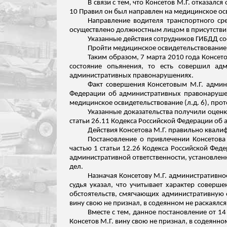
В связи с тем, что
Консетов
М.Г. отказался 
10 Правил он был направлен на медицинское
ос
Направление водителя транспортного ср
осуществлено должностным лицом в присутстви
Указанные действия сотрудников ГИБДД со
Пройти медицинское освидетельствовани
Таким образом, 7 марта 2010 года
Консет
состояние опьянения, то есть совершил ад
административных правонарушениях.
Факт совершения
Консетовым
М.Г. админи
Федерации об административных правонаруше
медицинское освидетельствование (
л.д
. 6), пр
Указанные доказательства получили оцен
статьи 26.11 Кодекса Российской Федерации об
Действия
Консетова
М.Г. правильно квалиф
Постановление о привлечении
Консетова
частью 1 статьи 12.26 Кодекса Российской Фе
административной ответственности, установлен
дел.
Назначая
Консетову
М.Г. административное
судья указал, что учитывает характер соверш
обстоятельств, смягчающих административную о
вину свою не признал, в содеянном не раскаялся
Вместе с тем, данное постановление от 14
Консетов
М.Г. вину свою не признал, в содеянно