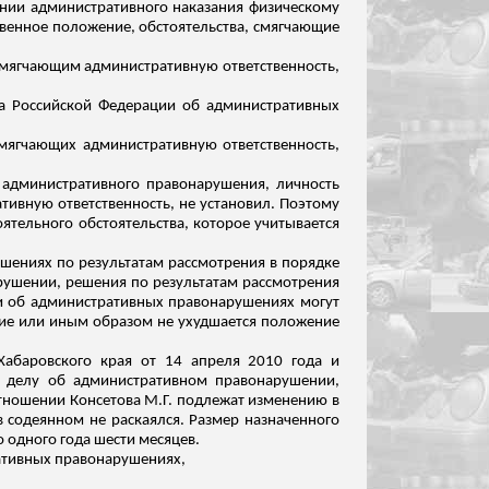
ении административного наказания физическому
венное положение, обстоятельства, смягчающие
смягчающим административную ответственность,
кса Российской Федерации об административных
смягчающих административную ответственность,
 административного правонарушения, личность
тивную ответственность, не установил.
Поэтому
оятельного обстоятельства, которое учитывается
ушениях по результатам рассмотрения в порядке
рушении, решения по результатам рассмотрения
ии об административных правонарушениях могут
ние или иным образом не ухудшается положение
 Хабаровского края от 14 апреля 2010 года и
по делу об административном правонарушении,
отношении
Консетова
М.Г. подлежат изменению в
 в
содеянном
не раскаялся. Размер назначенного
 одного года шести месяцев.
ративных правонарушениях,