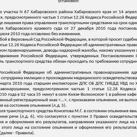
установил:
о участка N 67 Хабаровского района Хабаровского края от 14 апре
, предусмотренного частью 1 статьи 12.26 Кодекса Российской Феде
е лишения права управления транспортными средствами на срок один
ля Хабаровского краевого суда от 27 декабря 2010 года постанов
преля 2010 года оставлено без изменения.
бой в Верховный Суд Российской Федерации, в которой просит судеб
тьи 12.26 Кодекса Российской Федерации об административных право
ном правонарушении, доводы надзорной жалобы, нахожу указанную
 движения Российской Федерации, утвержденных Постановлением С
ель транспортного средства обязан проходить по требованию сотруд
а Российской Федерации об административных правонарушениях а
 сотрудника милиции о прохождении медицинского освидетельствован
 7 марта 2010 года старшим инспектором ДПС ОБ ДПС ГИБДД УВД по
равонарушении, предусмотренном частью 1 статьи 12.26 Кодекса
10 года в 02 часа 35 минут в селе Князе-Волконское-1 в районе кафе
твенный регистрационный знак <...>, с признаками опьянения, не вып
 на состояние опьянения (
л.д
. 5).
еля транспортного средства
Консетова
М.Г. в состоянии опьянения яви
ение речи (
л.д
. 6), что согласуется с пунктом 3 Правил освидетель
ия и оформления его результатов, направления указанного лица на
 этого лица на состояние опьянения и оформления его результато
(далее - Правила).