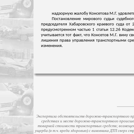
надзорную жалобу
Консетова
М.Г. удовлет
Постановление мирового судьи судебног
председателя Хабаровского краевого суда от
предусмотренном частью 1 статьи 12.26 Кодек
учитывается тот факт
, что
Консетов
М.Г. вину св
лишения права управления транспортными сред
изменения.
Экспертиза обстоятельств дорожно-транспортного про
средствах и месте дорожно-транспортного происше
товарной стоимости транспортных средств; возмещени
ущерба (в т.ч. вреда здоровью) с виновника ДТП сверх 