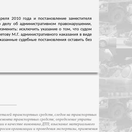
преля 2010 года и постановление заместителя
 делу об административном правонарушении,
зменить: исключить указание о том, что судом
етову
М.Г. административного наказания в виде
казанные судебные постановления оставить без
еталей транспортных средств, следов на транспортных
ремонта транспортных средств; определение утраты
и в качестве виновника ДТП; взыскание материального
просам организации и проведения экспертизы, применения