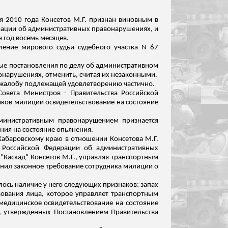
ля 2010 года
Консетов
М.Г. признан виновным в
рации об административных правонарушениях, и
 год восемь месяцев.
ление мирового судьи судебного участка N 67
ные постановления по делу об административном
нарушениях, отменить, считая их незаконными.
 жалобу подлежащей удовлетворению частично.
овета Министров - Правительства Российской
ников милиции освидетельствование на состояние
дминистративным правонарушением признается
ия на состояние опьянения.
 Хабаровскому краю в отношении
Консетова
М.Г.
 Российской Федерации об административных
 "Каскад"
Консетов
М.
Г., управляя транспортным
олнил законное требование сотрудника милиции о
лось наличие у него следующих признаков: запах
ствования лица, которое управляет транспортным
 медицинское освидетельствование на состояние
в, утвержденных Постановлением Правительства