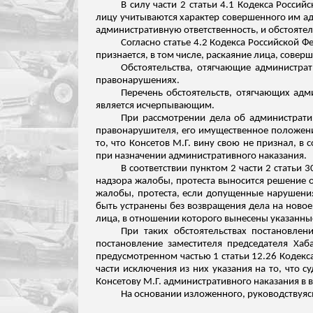
В силу части 2 статьи 4.1 Кодекса Росс
лицу учитываются характер совершенного им а
административную ответственность, и обстояте
Согласно статье 4.2 Кодекса Российской
признается, в том числе, раскаяние лица, сов
Обстоятельства, отягчающие администрат
правонарушениях.
Перечень обстоятельств, отягчающих адм
является исчерпывающим.
При рассмотрении дела об администрати
правонарушителя, его имущественное положени
то, что
Консетов
М.Г. вину свою не признал, в с
при назначении административного наказания.
В соответствии пунктом 2 части 2 статьи
надзора жалобы, протеста выносится решение 
жалобы, протеста, если допущенные нарушения
быть устранены без возвращения дела на новое
лица, в отношении которого вынесены указанны
При таких обстоятельствах постановлен
постановление заместителя председателя Хаб
предусмотренном частью 1 статьи 12.26 Кодек
части исключения из них
указания на то, что с
Консетову
М.Г. административного наказания в 
На основании изложенного, руководствуяс