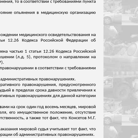
нения, то в соответствии с требованиями пункта
ояние опьянения в медицинскую организацию
хождении медицинского освидетельствования на
тьи 12.26 Кодекса Российской Федерации об
ена частью 1 статьи 12.26 Кодекса Российской
ушении (
л.д
. 5), протоколом о направлении на
7).
 правонарушении в соответствии с требованиями
об административных правонарушениях.
тративного правонарушения, предусмотренного
дьей в пределах срока давности привлечения к
ративных правонарушениях для данной категории
вами на срок один год восемь месяцев, мировой
еля, его имущественное положение, отсутствие
твенность, а также тот факт, что
Консетов
М.Г.
наказания мировой судья учитывает тот факт, что
дерации об административных правонарушениях.