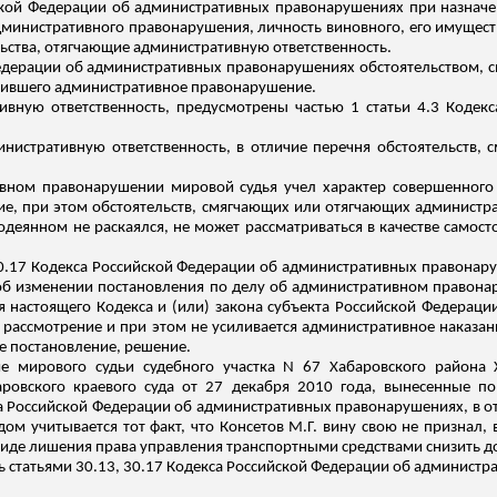
ийской Федерации об административных правонарушениях при назнач
дминистративного правонарушения, личность виновного, его имущест
льства, отягчающие административную ответственность.
 Федерации об административных правонарушениях обстоятельством, 
ершившего административное правонарушение.
ивную ответственность, предусмотрены частью 1 статьи 4.3 Коде
инистративную ответственность, в отличие перечня обстоятельств, 
вном правонарушении мировой судья учел характер совершенного
е, при этом обстоятельств, смягчающих или отягчающих администра
одеянном не раскаялся, не может рассматриваться в качестве самост
 30.17 Кодекса Российской Федерации об административных правонар
об изменении постановления по делу об административном правона
 настоящего Кодекса и (или) закона субъекта Российской Федерац
рассмотрение и при этом не усиливается административное наказа
е постановление, решение.
ие мирового судьи судебного участка N 67 Хабаровского района
аровского краевого суда от 27 декабря 2010 года, вынесенные 
са Российской Федерации об административных правонарушениях, в 
удом учитывается тот факт, что
Консетов
М.Г. вину свою не признал,
виде лишения права управления транспортными средствами снизить до
ь статьями 30.13, 30.17 Кодекса Российской Федерации об админист